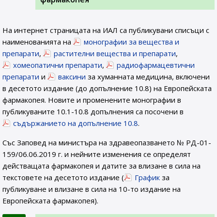
На интернет страницата на ИАЛ са публикувани списъци с
наименованията на
монографии за вещества и
препарати
,
растителни вещества и препарати
,
хомеопатични препарати
,
радиофармацевтични
препарати
и
ваксини
за хуманната медицина, включени
в десетото издание (до допълнение 10.8) на Европейската
фармакопея. Новите и променените монографии в
публикуваните 10.1-10.8 допълнения са посочени в
съдържанието на допълнение 10.8
.
Със Заповед на министъра на здравеопазването № РД-01-
159/06.06.2019 г. и нейните изменения се определят
действащата фармакопея и датите за влизане в сила на
текстовете на десетото издание (
График
за
публикуване и влизане в сила на 10-то издание на
Европейската фармакопея).