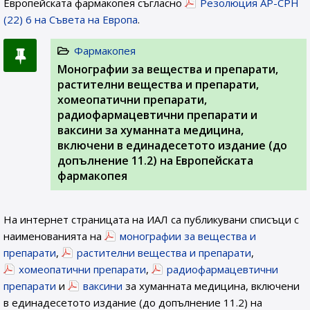
Европейската фармакопея съгласно
Резолюция AP-CPH
(22) 6 на Съвета на Европа
.
Фармакопея
Монографии за вещества и препарати,
растителни вещества и препарати,
хомеопатични препарати,
радиофармацевтични препарати и
ваксини за хуманната медицина,
включени в единадесетото издание (до
допълнение 11.2) на Европейската
фармакопея
На интернет страницата на ИАЛ са публикувани списъци с
наименованията на
монографии за вещества и
препарати
,
растителни вещества и препарати
,
хомеопатични препарати
,
радиофармацевтични
препарати
и
ваксини
за хуманната медицина, включени
в единадесетото издание (до допълнение 11.2) на