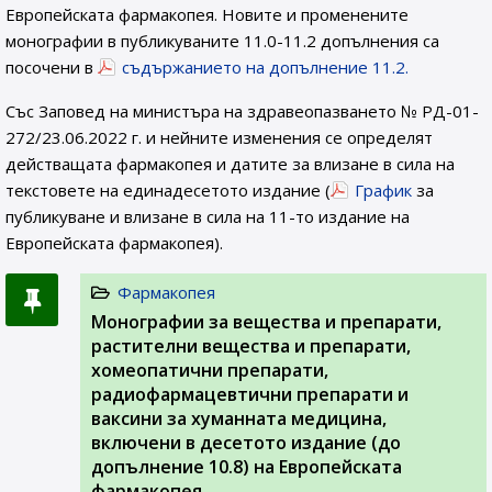
Европейската фармакопея. Новите и променените
монографии в публикуваните 11.0-11.2 допълнения са
посочени в
съдържанието на допълнение 11.2.
Със Заповед на министъра на здравеопазването № РД-01-
272/23.06.2022 г. и нейните изменения се определят
действащата фармакопея и датите за влизане в сила на
текстовете на единадесетото издание (
График
за
публикуване и влизане в сила на 11-то издание на
Европейската фармакопея).
Фармакопея
Монографии за вещества и препарати,
растителни вещества и препарати,
хомеопатични препарати,
радиофармацевтични препарати и
ваксини за хуманната медицина,
включени в десетото издание (до
допълнение 10.8) на Европейската
фармакопея