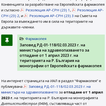
Конвенцията за разработване на Европейската фармакопея
и съгласно
Резолюция AP-CPH (23) 1
,
Резолюция AP-
CPH (23) 2
, и
Резолюция AP-CPH (23) 3
на Съвета на
Европа за въвеждането им в сила на териториите на
държавите-членки.
Фармакопея
Заповед РД-01-118/02.03.2023 г. на
министъра на здравеопазването за
отпадане от 1 април 2023 г. на
територията на Р. България на
монографии от Европейската фармакопея
На интернет страницата на ИАЛ в раздел “Фармакопея” е
публикувана
Заповед РД-01-118/02.03.2023 г. на
министъра на здравеопазването
за
отпадане от 1 април
2023 г.
на територията на Р. България на монографията
Диетилстилбестрол (0484)
, съставляваща част от