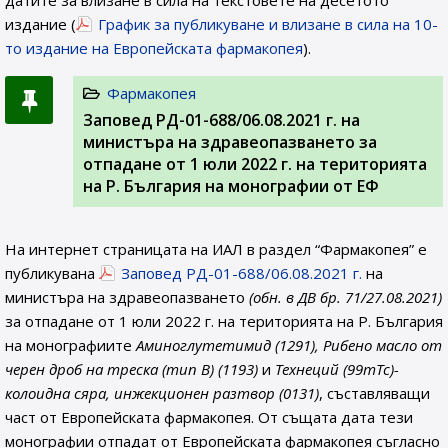
датите за влизане в сила на текстовете на десетото
издание (
График за публикуване и влизане в сила на 10-
то издание на Европейската фармакопея
).
Фармакопея
Заповед РД-01-688/06.08.2021 г. на
министъра на здравеопазването за
отпадане от 1 юли 2022 г. на територията
на Р. България на монографии от ЕФ
На интернет страницата на ИАЛ в раздел “Фармакопея” е
публикувана
Заповед РД-01-688/06.08.2021 г.
на
министъра на здравеопазването
(обн. в ДВ бр. 71/27.08.2021)
за отпадане от 1 юли 2022 г. на територията на Р. България
на монографиите
Аминоглутетимид (1291), Рибено масло от
черен дроб на треска (тип В) (1193)
и
Технеций (99mTc)-
колоидна сяра, инжекционен разтвор (0131)
, съставляващи
част от Европейската фармакопея. От същата дата тези
монографии отпадат от Европейската фармакопея съгласно