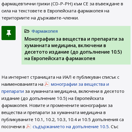
фармацевтични грижи (CD-P-PH) към СЕ за въвеждане в
сила на текстовете в Европейската фармакопея на
териториите на държавите-членки.
Фармакопея
Монографии за вещества и препарати за
хуманната медицина, включени в
десетото издание (до допълнение 10.5)
на Европейската фармакопея
На интернет страницата на ИАЛ e публикуван списък с
наименованията на
монографии за вещества и
препарати
за хуманната медицина, включени в десетото
издание (до допълнение 10.5) на Европейската
фармакопея. Новите и променените монографии за
вещества и препарати за хуманната медицина в
публикуваните 10.1, 10.2, 10.3, 10.4 и 10.5 допълнения са
посочени в
съдържанието на допълнение 10.5
. Със