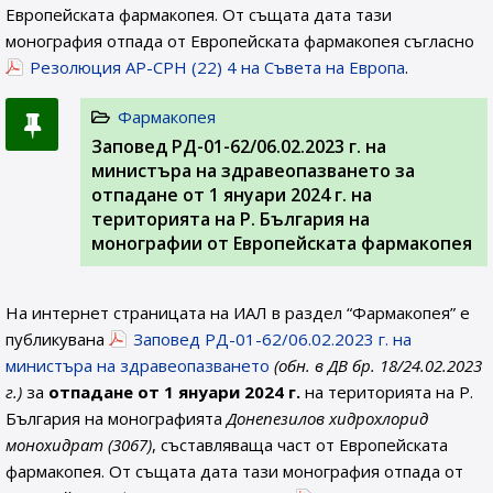
Европейската фармакопея. От същата дата тази
монография отпада от Европейската фармакопея съгласно
Резолюция AP-CPH (22) 4 на Съвета на Европа
.
Фармакопея
Заповед РД-01-62/06.02.2023 г. на
министъра на здравеопазването за
отпадане от 1 януари 2024 г. на
територията на Р. България на
монографии от Европейската фармакопея
На интернет страницата на ИАЛ в раздел “Фармакопея” е
публикувана
Заповед РД-01-62/06.02.2023 г. на
министъра на здравеопазването
(обн. в ДВ бр. 18/24.02.2023
г.)
за
отпадане от 1 януари 2024 г.
на територията на Р.
България на монографията
Донепезилов хидрохлорид
монохидрат (3067)
, съставляваща част от Европейската
фармакопея. От същата дата тази монография отпада от