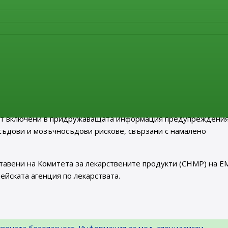
нка на цялата налична информация по този въпрос, включва
за употреба. Тази оценка показа, че е възможно псевдоефед
а на оценката PRAC получи препоръка от експертна група, съ
уши, нос,гърло, алерголози и представители на пациенските
, предоставена от трета страна, представляваща медицинск
н, съдържащите лекарства ще бъде актуализирана с вклю
овите мерки, които следва да се прилагат. Псевдоефедрин,
ат включени в придружаващата информация предупреждения
съдови и мозъчносъдови рискове, свързани с намалено
тавени на Комитета за лекарствените продукти (CHMP) на Е
йската агенция по лекарствата.