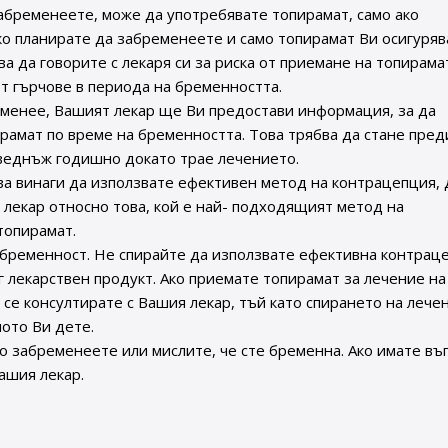
абременеете, може да употребявате топирамат, само ако
ко планирате да забременеете и само топирамат Ви осигуряв
а да говорите с лекаря си за риска от приемане на топирама
от гърчове в периода на бременността.
еменее, Вашият лекар ще Ви предостави информация, за да
рамат по време на бременността. Това трябва да стане пред
 веднъж годишно докато трае лечението.
ва винаги да използвате ефективен метод на контрацепция, 
 лекар относно това, кой е най- подходящият метод на
топирамат.
 бременност. Не спирайте да използвате ефективна контрац
 лекарствен продукт. Ако приемате топирамат за лечение на
а се консултирате с Вашия лекар, тъй като спирането на лече
ото Ви дете.
о забременеете или мислите, че сте бременна. Ако имате въ
ашия лекар.