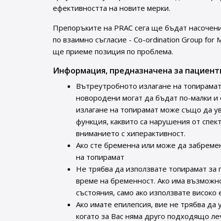
ефективността на новите мерки.
Препоръките на PRAC сега ще бъдат насочен
по взаимно съгласие - Co-ordination Group for 
ще приеме позиция по проблема.
Информация, предназначена за пациент
Вътреутробното излагане на топирамат
новородени могат да бъдат по-малки и 
излагане на топирамат може също да ув
функция, каквито са нарушения от спек
вниманието с хиперактивност.
Ако сте бременна или може да забреме
на топирамат
Не трябва да използвате топирамат за 
време на бременност. Ако има възможно
състояния, само ако използвате високо
Ако имате епилепсия, вие не трябва да 
когато за Вас няма друго подходящо ле