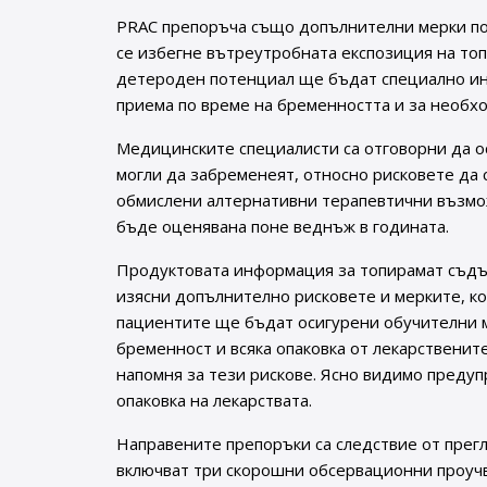
PRAC препоръча също допълнителни мерки под
се избегне вътреутробната експозиция на топ
детероден потенциал ще бъдат специално инф
приема по време на бременността и за необхо
Медицинските специалисти са отговорни да о
могли да забременеят, относно рисковете да 
обмислени алтернативни терапевтични възмо
бъде оценявана поне веднъж в годината.
Продуктовата информация за топирамат съдъ
изясни допълнително рисковете и мерките, ко
пациентите ще бъдат осигурени обучителни м
бременност и всяка опаковка от лекарственит
напомня за тези рискове. Ясно видимо преду
опаковка на лекарствата.
Направените препоръки са следствие от прегл
включват три скорошни обсервационни проуч