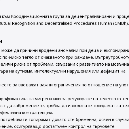
и към Координационната група за децентрализирани и проц
Mutual Recognition and Decentralised Procedures Human (CMDh)
и
 може да причини вродени аномалии при деца и експониран
с по-ниско тегло от очакваното при раждане. Вътреутробнот
еличи риска от проблеми, свързани с развитието на мозъчн
търа на аутизма, интелектуални нарушения или дефицит на
неете за вас важат важни ограничения по отношение на упо
профилактика на мигрена или за регулиране на телесното тег
ст да забременеете, трябва да използвате топирамат за те
 ефективна контрацепция.
употребявате топирамат докато сте бременна, освен в случаи
чение, осигуряващо достатъчен контрол на гърчовете.