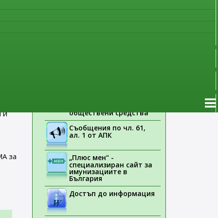
наблюдение
ща
Указания на ЕМА
рин да
Лекарствени продукти
стояща
без лекарско
предписание
ите
Новоразрешени за
употреба лекарствени
продукти
чването
Електронен списък на
медицинските изделия,
заплащани с
обществени средства
 и
Съобщения по чл. 61,
ал. 1 от АПК
МА за
„Плюс мен“ -
специализиран сайт за
имунизациите в
България
Достъп до информация