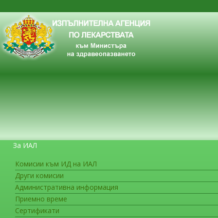
За ИАЛ
Комисии към ИД на ИАЛ
Други комисии
ЗА ГРАЖДАНИТЕ
Административна информация
Приемно време
Сертификати