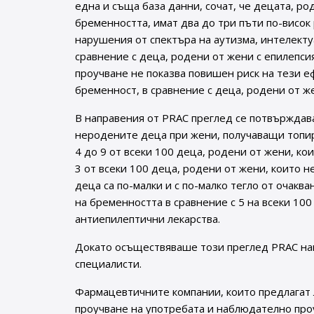
една и съща база данни, сочат, че децата, ро
бременността, имат два до три пъти по-висок
нарушения от спектъра на аутизма, интелект
сравнение с деца, родени от жени с епилепси
проучване не показва повишен риск на тези е
бременност, в сравнение с деца, родени от же
В направения от PRAC преглед се потвърждава
неродените деца при жени, получаващи топир
4 до 9 от всеки 100 деца, родени от жени, ко
3 от всеки 100 деца, родени от жени, които н
деца са по-малки и с по-малко тегло от очакв
на бременността в сравнение с 5 на всеки 100
антиепилептични лекарства.
Докато осъществяваше този преглед PRAC нап
специалисти.
Фармацевтичните компании, които предлагат 
проучване на употребата и наблюдателно про