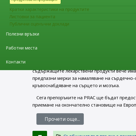
Направените препоръки са следствие от оце
Кратки характеристики на продуктите
данните за безопасност след разрешаването 
Листовки за пациента
има връзка с рисковете за PRES и RCVS. В ход
Публични оценъчни доклади
се от общопрактикуващи лекари, специалисти 
Полезни връзки
организации. PRAC взе предвид и информация
специалисти.
Работни места
Информацията, придружаваща псевдоефедри
Контакти
на рисковете по отношение на PRES и RCV и н
съдържащите лекарствени продукти вече им
предпазни мерки за намаляване на сърдечно-
кръвоснабдяване на сърцето и мозъка.
Сега препоръките на PRAC ще бъдат предос
приемане на окончателно становище на Европе
Прочети още...