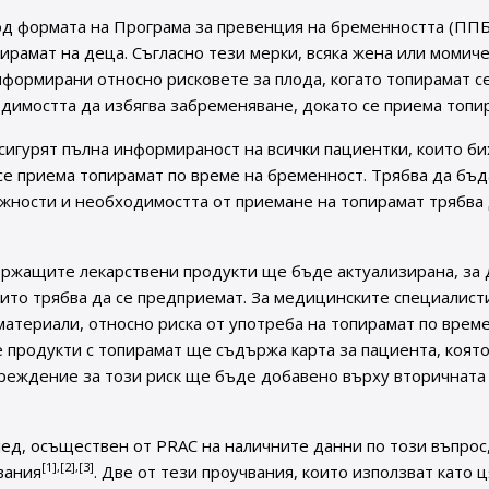
 формата на Програма за превенция на бременността (ППБ)
ирамат на деца. Съгласно тези мерки, всяка жена или момиче
ормирани относно рисковете за плода, когато топирамат с
димостта да избягва забременяване, докато се приема топи
сигурят пълна информираност на всички пациентки, които би
се приема топирамат по време на бременност. Трябва да бъд
жности и необходимостта от приемане на топирамат трябва
ржащите лекарствени продукти ще бъде актуализирана, за 
ито трябва да се предприемат. За медицинските специалисти
атериали, относно риска от употреба на топирамат по време
е продукти с топирамат ще съдържа карта за пациента, коят
преждение за този риск ще бъде добавено върху вторичната
ед, осъществен от PRAC на наличните данни по този въпрос
[1],[2],[3]
вания
. Две от тези проучвания, които използват като 