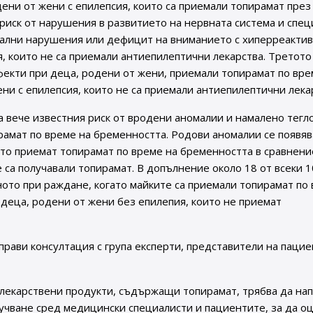
дени от жени с епилепсия, които са приемали топирамат през
 риск от нарушения в развитието на нервната система и спе
уални нарушения или дефицит на вниманието с хиперреактив
я, които не са приемали антиепилептични лекарства. Третото
фекти при деца, родени от жени, приемали топирамат по вре
ни с епилепсия, които не са приемали антиепилептични лека
 вече известния риск от вродени аномалии и намалено тегл
амат по време на бременността. Родови аномалии се появяв
ито приемат топирамат по време на бременността в сравнение
е са получавали топирамат. В допълнение около 18 от всеки 
аното при раждане, когато майките са приемали топирамат по
 деца, родени от жени без епилепия, които не приемат
рави консултация с група експерти, представители на пацие
лекарствени продукти, съдържащи топирамат, трябва да на
учване сред медицински специалисти и пациентите, за да о