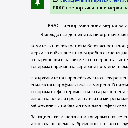
Съобщения във връзка с лекарс
PRAC препоръчва нови мерки з
PRAC препоръчва нови мерки за и
Въвеждат се допълнителни ограничения н
Комитетът по лекарствена безопасност (PRAC)
мерки за избягване вътреутробна експозиция
от нарушения в развитието на нервната систе
топирамат причинява сериозни вродени аномал
В държавите на Европейския съюз лекарствен
епилепсия и профилактика на мигрена. В няко
топирамат с фентермин, които са разрешени з
използва вече за профилактика на мигрена или
забременеят, трябва да използват ефективна 
За пациентки, използващи топирамат за лечен
използва по време на бременност, освен в сл