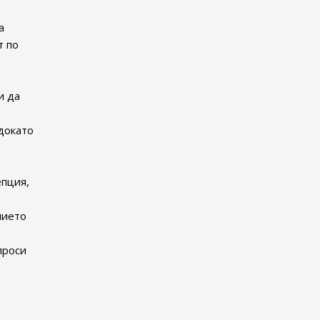
а
т по
и да
докато
епция,
нието
проси