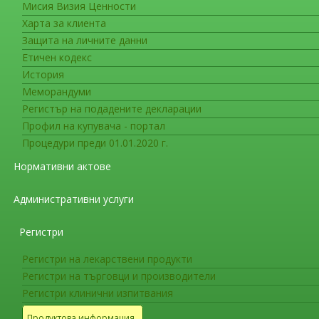
Мисия Визия Ценности
Съобщения във връзка с лекарс
Харта за клиента
Комитетът по лекарствена безо
Защита на личните данни
от сериозни нежелани ефекти 
Етичен кодекс
История
Комитетът по лекарствена безопасност (PRAC
Меморандуми
препоръки за лекарствата, съдържащи псевдо
Регистър на подадените декларации
обратима енцефалопатия (PRES) и Обратима ц
Профил на купувача - портал
Процедури преди 01.01.2020 г.
PRES и RCVS могат да доведат до намален м
животозастрашаващи усложнения. При ранна 
Нормативни актове
PRES и RCVS биват овладени.
Административни услуги
PRAC препоръча противопоказание за лекар
високо кръвно налягане, което е тежко или н
Регистри
заболяване или бъбречна недостатъчност.
Регистри на лекарствени продукти
PRAC препоръча на медицинските специалис
Регистри на търговци и производители
лекарства и да потърсят лекарска помощ, ако 
Регистри клинични изпитвания
тежко главоболие, слабост, повръщане, чувст
Продуктова информация