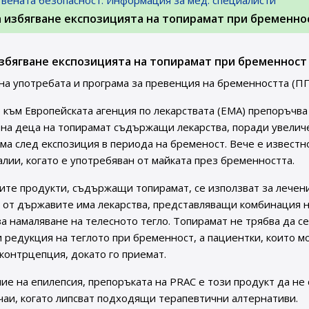
твената безопасност. Информация за мед. специалисти
а избягване експозицията на топирамат при бременно
збягване експозицията на топирамат при бременност
а употребата и програма за превенция на бременността (ПП
 към Европейската агенция по лекарствата (ЕМА) препоръчва
 на деца на топирамат съдържащи лекарства, поради увелич
ма след експозиция в периода на бременост. Вече е известно
ии, когато е употребяван от майката през бременността.
ите продукти, съдържащи топирамат, се използват за лечен
и от държавите има лекарства, представляващи комбинация 
а намаляване на телесното тегло. Топирамат не трябва да се
 редукция на теглото при бременност, а пациентки, които м
контрцепция, докато го приемат.
ие на епилепсия, препоръката на PRAC е този продукт да не 
учаи, когато липсват подходящи терапевтични алтернативи.