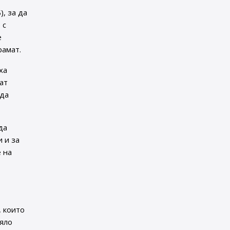
, за да
 с
е
рамат.
ха
ат
 да
да
 и за
 на
о
, които
цяло