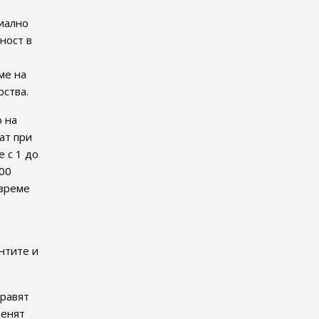
циално
ност в
ме на
рства.
о на
ат при
 с 1 до
100
 време
нтите и
правят
ценят