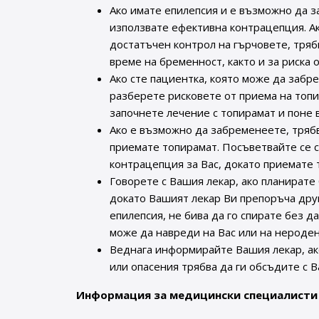
Ако имате епилепсия и е възможно да з
използвате ефективна контрацепция. А
достатъчен контрол на гърчовете, трябв
време на бременност, както и за риска 
Ако сте пациентка, която може да забр
разберете рисковете от приема на топи
започнете лечение с топирамат и поне
Ако е възможно да забременеете, тряб
приемате топирамат. Посъветвайте се с
контрацепция за Вас, докато приемате 
Говорете с Вашия лекар, ако планирате
докато Вашият лекар Ви препоръча друг
епилепсия, не бива да го спирате без д
може да навреди на Вас или на нероден
Веднага информирайте Вашия лекар, ак
или опасения трябва да ги обсъдите с В
Информация за медицински специалисти