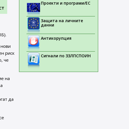
Проекти и програми/ЕС
ст
Защита на личните
данни
Б).
Антикорупция
 нови
ен риск
Сигнали по ЗЗЛПСПОИН
, че
ие на
на
огат да
се