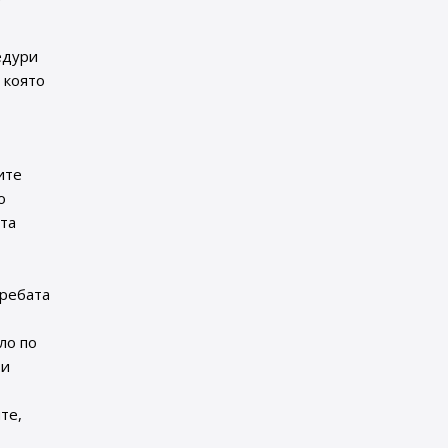
едури
, която
ите
о
ата
требата
ло по
зи
те,