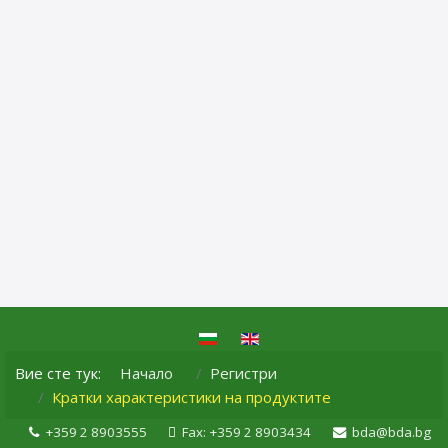
Вие сте тук:
Начало
Регистри
Кратки характеристики на продуктите
+359 2 8903555
Fax: +359 2 8903434
bda@bda.bg