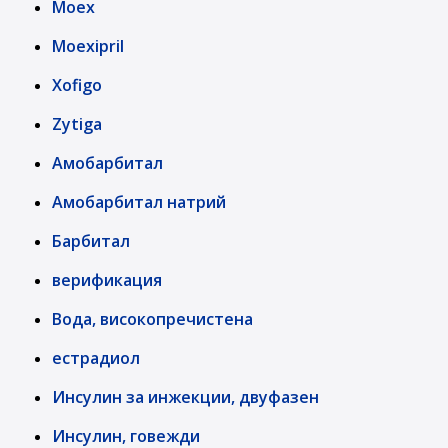
Moex
Moexipril
Xofigo
Zytiga
Амобарбитал
Амобарбитал натрий
Барбитал
верификация
Вода, високопречистена
естрадиол
Инсулин за инжекции, двуфазен
Инсулин, говежди