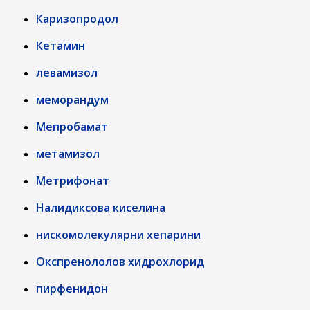
Каризопродол
Кетамин
левамизол
меморандум
Мепробамат
метамизол
Метрифонат
Налидиксова киселина
нискомолекулярни хепарини
Окспренололов хидрохлорид
пирфенидон