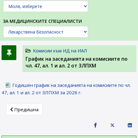
ЗА МЕДИЦИНСКИТЕ СПЕЦИАЛИСТИ
Комисии към ИД на ИАЛ
График на заседанията на комисиите по
чл. 47, ал. 1 и ал. 2 от ЗЛПХМ
Годишен график на заседанията на комисиите по чл.
47, ал. 1 и ал. 2 от ЗЛПХМ за 2026 г.
Previous article: Експертен съвет по реклама на лекарст
Предишна