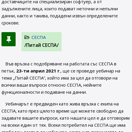
доставчиците на специализиран софтуер, а от
задължените лица, които подават неточни и непълни
данни, както и такива, подадени извън определените
срокове.
СЕСПА
/Питай СЕСПА/
Във връзка с подобряване на работата със СЕСПА в
петък,
23-ти април 2021 г
., ще се проведе уебинар на
тема „Питай СЕСПА“, който има за цел да отговори на
всички ваши въпроси относно СЕСПА, нейните
функционалности и подаване на данни.
Уебинарът е предвиден като жива връзка с екипа на
СЕСПА, като през цялото време ще можете свободно да
задавате вашите въпроси, като нашата цел е да отговорим
на всеки един от тях. Всеки потребител на СЕСПА ще има