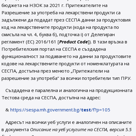
бюджета на НЗОК за 2021 г. Притежателите на
Разрешение за употреба на лекарствени продукти са
задължени да подадат през СЕСПА данни за продуктовия
код на лекарствените продукти (кода на продукта по
смисъла на чл. 4, буква б), подточка i) от Делегиран
регламент (ЕС) 2016/161 [
Product Code
]). В тази връзка в
Потребителския портал на СЕСПА е създадена
функционалност за подаването на данни за продуктовите
кодове на лекарствените продукти от номенклатурата на
СЕСПА, достъпна през менюто „Притежатели на
разрешение за употреба“ за всички потребители тип ПРУ.
Създадена е паралелна и аналогична на продукционната
Тестова среда на СЕСПА, достъпна на адрес:
https://sespa.mh.government.bg/
test
/f?p=105
Адресът на всички уеб услуги е аналогичен на описаните
в документа
Описание на уеб услугите на СЕСПА, версия 5.5