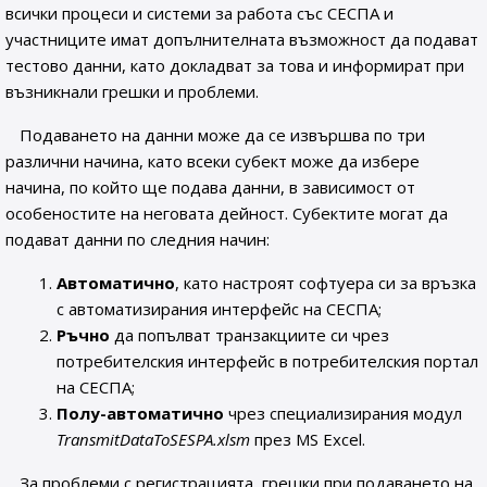
всички процеси и системи за работа със СЕСПА и
участниците имат допълнителната възможност да подават
тестово данни, като докладват за това и информират при
възникнали грешки и проблеми.
Подаването на данни може да се извършва по три
различни начина, като всеки субект може да избере
начина, по който ще подава данни, в зависимост от
особеностите на неговата дейност. Субектите могат да
подават данни по следния начин:
Автоматично
, като настроят софтуера си за връзка
с автоматизирания интерфейс на СЕСПА;
Ръчно
да попълват транзакциите си чрез
потребителския интерфейс в потребителския портал
на СЕСПА;
Полу-автоматично
чрез специализирания модул
TransmitDataToSESPA.xlsm
през MS Excel.
За проблеми с регистрацията, грешки при подаването на