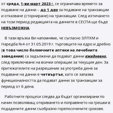
от
сряда,
1-ви март 2023
г.
се ограничава времето за
подаване на данни –
до 1 ден
за подаване на транзакции
и отказване (сторниране) на транзакции. След изтичането
на този период редакцията на данните в СЕСПА ще бъде
НЕВЪЗМОЖНА
.
В тази връзка Ви напомняме, че съгласно ЗЛПХМ и
Наредба №4 от 31.05.2019 г. търговците на едро и дребно
(
в това число болничните аптеки на лечебните
заведения
) са задължени да подават данни
ежедневно
,
след приключване на всички операции за текущия ден. За
притежателите на разрешение за употреба деня за
подаване на данни е
четвъртък
, като се запазва
функционалността да подават данни за транзакции за
период от 6 дена.
Работните процеси следва да бъдат организирани по
начин позволяващ откриването и поправянето на грешки в
подадените данни съобразно горепосочените срокове.