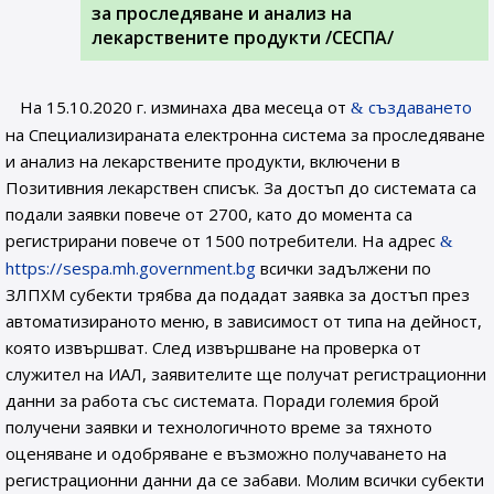
за проследяване и анализ на
лекарствените продукти /СЕСПА/
На 15.10.2020 г. изминаха два месеца от
създаването
на Специализираната електронна система за проследяване
и анализ на лекарствените продукти, включени в
Позитивния лекарствен списък. За достъп до системата са
подали заявки повече от 2700, като до момента са
регистрирани повече от 1500 потребители. На адрес
https://sespa.mh.government.bg
всички задължени по
ЗЛПХМ субекти трябва да подадат заявка за достъп през
автоматизираното меню, в зависимост от типа на дейност,
която извършват. След извършване на проверка от
служител на ИАЛ, заявителите ще получат регистрационни
данни за работа със системата. Поради големия брой
получени заявки и технологичното време за тяхното
оценяване и одобряване е възможно получаването на
регистрационни данни да се забави. Молим всички субекти