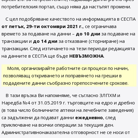
потребителския портал, също няма да настъпят промени.
С цел подобряване качеството на информацията в СЕСПА
от петък, 29-ти октомври 2021 г.
, се ограничава
времето за подаване на данни –
до 10 дни
за подаване на
транзакции и
до 14 дни
за отказване (сторниране) на
транзакции. След изтичането на тези периоди редакцията
на данните в СЕСПА ще бъде
НЕВЪЗМОЖНА
.
Моля, организирайте работните си процеси по начин,
позволяващ откриването и поправянето на грешки в
подадените данни съобразно горепосочените срокове.
В тази връзка Ви напомняме, че съгласно ЗЛПХМ и
Наредба №4 от 31.05.2019 г. търговците на едро и дребно
(в това число болничните аптеки на лечебните заведения)
са задължени да подават данни
ежедневно
, след
приключване на всички операции за текущия ден.
Административнонаказателна отговорност не се носи от