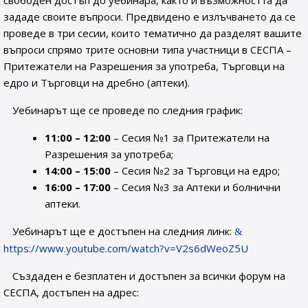
свободен достъп до уебинара, както и възможността да
зададе своите въпроси. Предвидено е излъчването да се
проведе в три сесии, които тематично да разделят вашите
въпроси спрямо трите основни типа участници в СЕСПА –
Притежатели на Разрешения за употреба, Търговци на
едро и Търговци на дребно (аптеки).
Уебинарът ще се проведе по следния график:
11:00 – 12:00
– Сесия №1 за Притежатели на
Разрешения за употреба;
14:00 – 15:00
– Сесия №2 за Търговци на едро;
16:00 – 17:00
– Сесия №3 за Аптеки и болнични
аптеки.
Уебинарът ще е достъпен на следния линк:
https://www.youtube.com/watch?v=V2s6dWeoZ5U
Създаден е безплатен и достъпен за всички форум на
СЕСПА, достъпен на адрес: