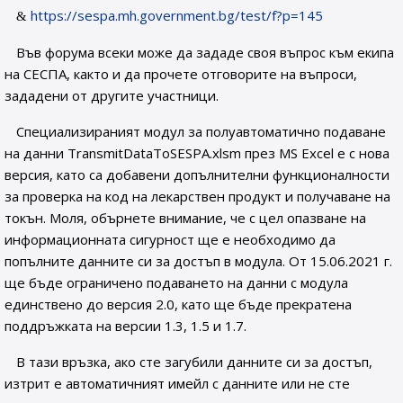
https://sespa.mh.government.bg/test/f?p=145
Във форума всеки може да зададе своя въпрос към екипа
на СЕСПА, както и да прочете отговорите на въпроси,
зададени от другите участници.
Специализираният модул за полуавтоматично подаване
на данни TransmitDataToSESPA.xlsm през MS Excel е с нова
версия, като са добавени допълнителни функционалности
за проверка на код на лекарствен продукт и получаване на
токън. Моля, обърнете внимание, че с цел опазване на
информационната сигурност ще е необходимо да
попълните данните си за достъп в модула. От 15.06.2021 г.
ще бъде ограничено подаването на данни с модула
единствено до версия 2.0, като ще бъде прекратена
поддръжката на версии 1.3, 1.5 и 1.7.
В тази връзка, ако сте загубили данните си за достъп,
изтрит е автоматичният имейл с данните или не сте