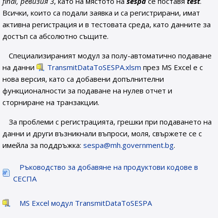
final, ревизия 3
, като на мястото на
sespa
се поставя
test
.
Всички, които са подали заявка и са регистрирани, имат
активна регистрация и в тестовата среда, като данните за
достъп са абсолютно същите.
Специализираният модул за полу-автоматично подаване
на данни
TransmitDataToSESPA.xlsm
през MS Excel е с
нова версия, като са добавени допълнителни
функционалности за подаване на нулев отчет и
сторниране на транзакции.
За проблеми с регистрацията, грешки при подаването на
данни и други възникнали въпроси, моля, свържете се с
имейла за поддръжка:
sespa@mh.government.bg
.
Ръководство за добавяне на продуктови кодове в
СЕСПА
MS Excel модул TransmitDataToSESPA