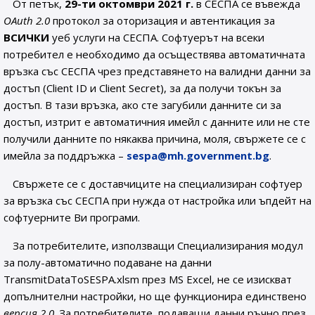
От петък,
29-ти октомври 2021 г.
в СЕСПА се въвежда
OAuth 2.0
протокол за оторизация и автентикация за
ВСИЧКИ
уеб услуги на СЕСПА. Софтуерът на всеки
потребител е необходимо да осъществява автоматичната
връзка със СЕСПА чрез представянето на валидни данни за
достъп (Сlient ID и Сlient Secret), за да получи токън за
достъп. В тази връзка, ако сте загубили данните си за
достъп, изтрит е автоматичния имейл с данните или не сте
получили данните по някаква причина, моля, свържете се с
имейла за поддръжка –
sespa@mh.government.bg
.
Свържете се с доставчиците на специализиран софтуер
за връзка със СЕСПА при нужда от настройка или ъпдейт на
софтуерните Ви програми.
За потребителите, използващи Специализирания модул
за полу-автоматично подаване на данни
TransmitDataToSESPA.xlsm през MS Excel, не се изискват
допълнителни настройки, но ще функционира единствено
версия 2.0
. За потребителите, подаващи данни ръчно през