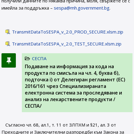
получили данните по някаква причина, моля, свържете се с
имейла за поддръжка –
sespa@mh.government.bg
.
TransmitDataToSESPA_v_2.0_PROD_SECURE.xlsm.zip
TransmitDataToSESPA_v_2.0_TEST_SECURE.xlsm.zip
СЕСПА
Подаване на информация за кода на
продукта по смисъла на чл. 4, буква б),
подточка i) от Делегиран регламент (ЕС)
2016/161 чрез Специализираната
електронна система за проследяване и
анализ на лекарствените продукти /
СЕСПА/
Съгласно чл. 68, ал.1, т. 11 от ЗЛПХМ и §21, ал. 3 от
Преходните и Заключителни разпоредби към Закона за