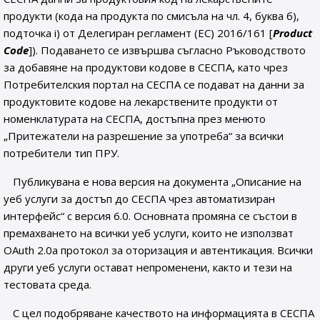
продукти (кода на продукта по смисъла на чл. 4, буква б),
подточка i) от Делегиран регламент (ЕС) 2016/161 [
Product
Code
]). Подаването се извършва съгласно Ръководството
за добавяне на продуктови кодове в СЕСПА, като чрез
Потребителския портал на СЕСПА се подават на данни за
продуктовите кодове на лекарствените продукти от
номенклатурата на СЕСПА, достъпна през менюто
„Притежатели на разрешение за употреба“ за всички
потребители тип ПРУ.
Публикувана е нова версия на документа „Описание на
уеб услуги за достъп до СЕСПА чрез автоматизиран
интерфейс“ с версия 6.0. Основната промяна се състои в
премахването на всички уеб услуги, които не използват
OAuth 2.0a протокол за оторизация и автентикация. Всички
други уеб услуги остават непроменени, както и тези на
тестовата среда.
С цел подобряване качеството на информацията в СЕСПА