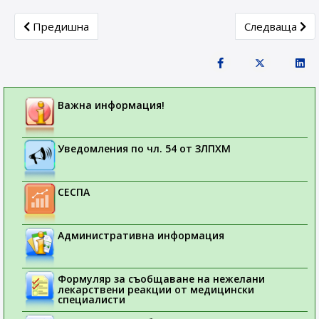
Previous article: Комисия за лекарствени продукти с пр
Next article:
Предишна
Следваща
Важна информация!
Уведомления по чл. 54 от ЗЛПХМ
СЕСПА
Административна информация
Формуляр за съобщаване на нежелани
лекарствени реакции от медицински
специалисти