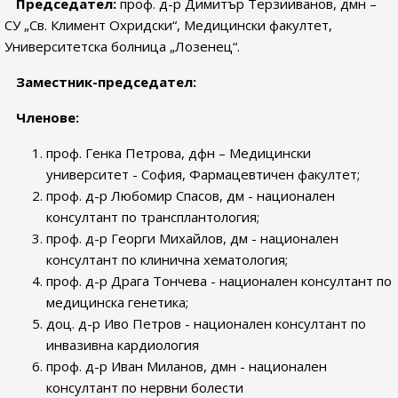
Председател:
проф. д-р Димитър Терзииванов, дмн –
СУ „Св. Климент Охридски“, Медицински факултет,
Университетска болница „Лозенец“.
Заместник-председател:
Членове:
проф. Генка Петрова, дфн – Мeдицински
университет - София, Фармацевтичен факултет;
проф. д-р Любомир Спасов, дм - национален
консултант по трансплантология;
проф. д-р Георги Михайлов, дм - национален
консултант по клинична хематология;
проф. д-р Драга Тончева - национален консултант по
медицинска генетика;
доц. д-р Иво Петров - национален консултант по
инвазивна кардиология
проф. д-р Иван Миланов, дмн - национален
консултант по нервни болести