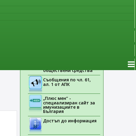
наблюдение
Указания на ЕМА
Лекарствени продукти
без лекарско
предписание
Новоразрешени за
употреба лекарствени
продукти
и
Електронен списък на
медицинските изделия,
заплащани с
обществени средства
Съобщения по чл. 61,
ал. 1 от АПК
„Плюс мен“ -
специализиран сайт за
имунизациите в
България
Достъп до информация