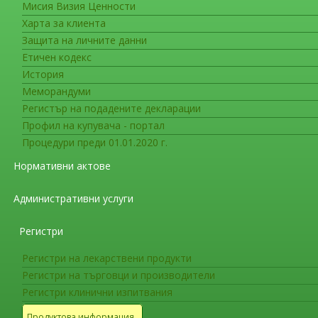
Мисия Визия Ценности
Комисии към ИД на ИАЛ
Харта за клиента
Комисия за хомеопатични лека
Защита на личните данни
Етичен кодекс
Състав на Комисия
История
Меморандуми
Със Заповед № ЗОА-0193/20.03.2026 г. създ
Регистър на подадените декларации
състав:
Профил на купувача - портал
Процедури преди 01.01.2020 г.
Председател:
маг.фарм. Елина Петкова - Г
здравеопазването“ към Факултет по „Oбществ
Нормативни актове
Зам. председател:
маг. фарм. Дафна Влад
Административни услуги
Членове:
Регистри
1.Д-р Айча Заралиева, д.м .- Катедра по „К
Регистри на лекарствени продукти
спорт“ на Медицински Университет при ЮЗУ –
Регистри на търговци и производители
2.Проф. д-р Ирина Николова Николова, д.м 
Регистри клинични изпитвания
Продуктова информация