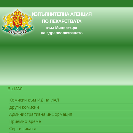
За ИАЛ
Комисии към ИД на ИАЛ
Други комисии
ЗА ГРАЖДАНИТЕ
Административна информация
Приемно време
Сертификати