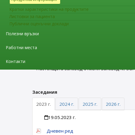
3.Проф. д-р Ива Стефанова Христова - Наци
Кратки характеристики на продуктите
4.Д-р Оля Енева – общопрактикуващ лекар и
Листовки за пациента
Публични оценъчни доклади
5.Д-р Даниела Карабелова - Катедра „Обща
Полезни връзки
6.Д-р Петко Стоянов Загорчев - “МБАЛ - Шу
Работни места
Секретар:
маг. фарм. Венелин Георгиев - гл
клинична документация“ в Дирекция „Разреше
Контакти
Настоящата заповед отменя Заповед № ЗОА-
Заседания
2023 г.
2024 г.
2025 г.
2026 г.
19.05.2023 г.
Дневен ред