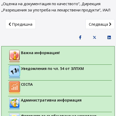
„Оценка на документация по качеството”, Дирекция
„Разрешения за употреба на лекарствени продукти”, ИАЛ
Previous article: Комисия за имунологични лекарствени 
Next article:
Предишна
Следваща
Важна информация!
Уведомления по чл. 54 от ЗЛПХМ
СЕСПА
Административна информация
Формуляр за съобщаване на нежелани