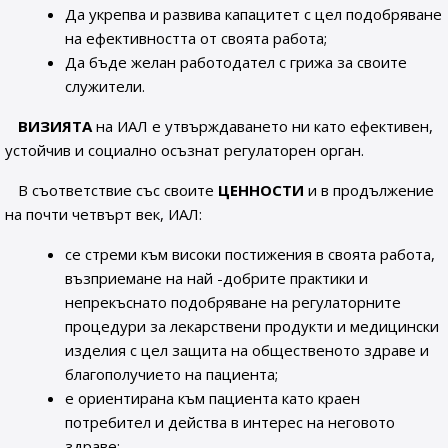
Да укрепва и развива капацитет с цел подобряване
на ефективността от своята работа;
Да бъде желан работодател с грижа за своите
служители.
ВИЗИЯТА
на ИАЛ е утвърждаването ни като ефективен,
устойчив и социално осъзнат регулаторен орган.
В съответствие със своите
ЦЕННОСТИ
и в продължение
на почти четвърт век, ИАЛ:
се стреми към високи постижения в своята работа,
възприемане на най -добрите практики и
непрекъснато подобряване на регулаторните
процедури за лекарствени продукти и медицински
изделия с цел защита на общественото здраве и
благополучието на пациента;
е ориентирана към пациента като краен
потребител и действа в интерес на неговото
здраве;