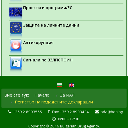
Проекти и програми/ЕС
Защита на личните данни
Антикорупция
Сигнали по ЗЗЛПСПОИН
Вие сте тук:
Начало
За ИАЛ
Регистър на подадените декларации
+359 2 8903555
Fax: +359 2 8903434
bda@bda.bg
09:00 - 17:30
Copyright © 2016 Bulgarian Drug Agency.