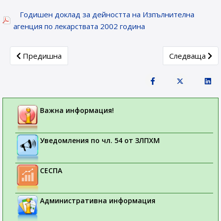
Годишен доклад за дейността на Изпълнителна
агенция по лекарствата 2002 година
Previous article: Стратегия и План за действие
Next article: 
Предишна
Следваща
Важна информация!
Уведомления по чл. 54 от ЗЛПХМ
СЕСПА
Административна информация