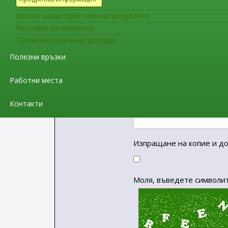
Имейл
*
Кратки характеристики на продуктите
Листовки за пациента
Публични оценъчни доклади
Тема
*
Полезни връзки
Работни места
Съобщение
*
Контакти
Изпращане на копие и до
Моля, въведете символит