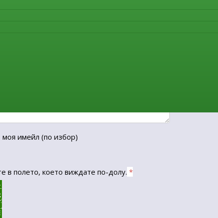
 моя имейл
(по избор)
е в полето, което виждате по-долу.
*