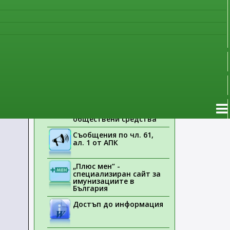
наблюдение
Указания на ЕМА
Лекарствени продукти
без лекарско
предписание
Новоразрешени за
употреба лекарствени
продукти
Електронен списък на
медицинските изделия,
заплащани с
обществени средства
Съобщения по чл. 61,
ал. 1 от АПК
„Плюс мен“ -
специализиран сайт за
имунизациите в
България
Достъп до информация