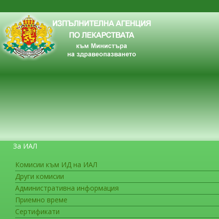
За ИАЛ
Комисии към ИД на ИАЛ
Други комисии
ЗА ГРАЖДАНИТЕ
Административна информация
Приемно време
Сертификати