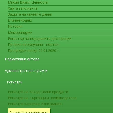
Изпълнителен директор
Мисия Визия Ценности
Харта за клиента
АДМИНИСТРАЦИЯ
Защита на личните данни
Етичен кодекс
Изберете контакт:
История
Меморандуми
Данни за контакт
Регистър на подадените декларации
маг. фарм. Богдан Кирилов
Профил на купувача - портал
Процедури преди 01.01.2020 г.
ул. Дамян Груев 8
София
1303
БЪЛГАРИЯ
(+359 2) 8903555
Нормативни актове
Форма за контакт
Административни услуги
Изпращане на имейл
Регистри
*
Задължително поле
Регистри на лекарствени продукти
Име
*
Регистри на търговци и производители
Регистри клинични изпитвания
Продуктова информация