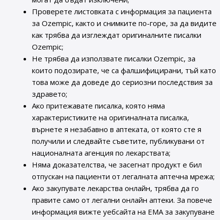
Проверете листовката с информация за пациента
за Ozempic, както и снимките по-горе, за да видите
как трябва да изглеждат оригиналните писалки
Ozempic;
Не трябва да използвате писалки Ozempic, за
които подозирате, че са фалшифицирани, тъй като
това може да доведе до сериозни последствия за
здравето;
Ако притежавате писалка, която няма
характеристиките на оригиналната писалка,
върнете я незабавно в аптеката, от която сте я
получили и следвайте съветите, публикувани от
националната агенция по лекарствата;
Няма доказателства, че засегнат продукт е бил
отпускан на пациенти от легалната аптечна мрежа;
Ако закупувате лекарства онлайн, трябва да го
правите само от легални онлайн аптеки. За повече
информация вижте уебсайта на ЕМА за закупуване