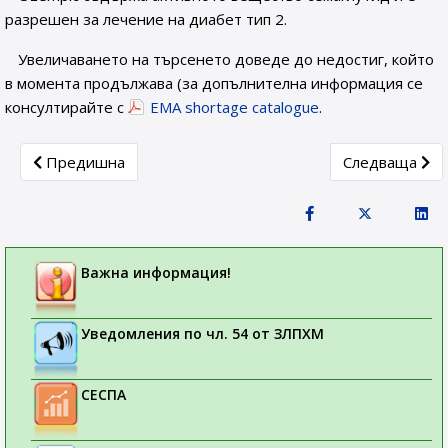
разрешен за лечение на диабет тип 2.
Увеличаването на търсенето доведе до недостиг, който
в момента продължава (за допълнителна информация се
консултирайте с
EMA shortage catalogue
.
Previous article: Европейската агенция по лекарствата
Next article:
Предишна
Следваща
Важна информация!
Уведомления по чл. 54 от ЗЛПХМ
СЕСПА