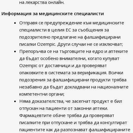
на лекарства онлайн.
Информация за медицинските специалисти
Отправя се предупреждение към медицинските
специалисти в целия ЕС за съобщения за
подозрително предлагане на фалшифицирани
писалки Ozempic. Други случаи не се изключват;
Препоръчва се на търговците на едро и аптеките
да бъдат особено внимателни, когато купуват
Ozempic от доставчици и да проверяват
опаковките в системата за верификация. Всички
подозрения за фалшифицирани продукти трябва
незабавно да бъдат докладвани на националните
компетентни органи;
Няма доказателства, че засегнат продукт е бил
отпускан на пациенти от законни аптеки.
Фармацевтите обаче трябва да проверяват
писалките при отпускане и трябва да консултират
пациентите как да разпознават фалшифицираните