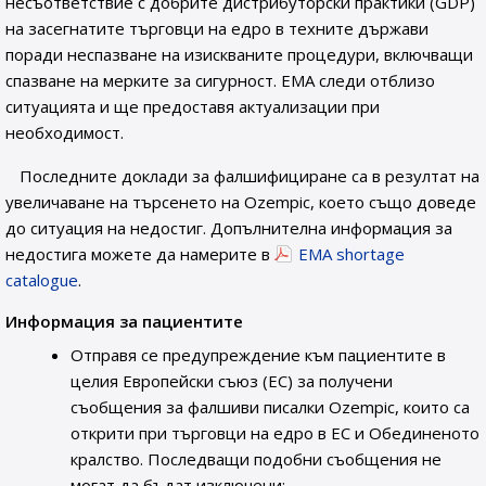
несъответствие с добрите дистрибуторски практики (GDP)
на засегнатите търговци на едро в техните държави
поради неспазване на изискваните процедури, включващи
спазване на мерките за сигурност. EMA следи отблизо
ситуацията и ще предоставя актуализации при
необходимост.
Последните доклади за фалшифициране са в резултат на
увеличаване на търсенето на Ozempic, което също доведе
до ситуация на недостиг. Допълнителна информация за
недостига можете да намерите в
EMA shortage
catalogue
.
Информация за пациентите
Отправя се предупреждение към пациентите в
целия Европейски съюз (ЕС) за получени
съобщения за фалшиви писалки Ozempic, които са
открити при търговци на едро в ЕС и Обединеното
кралство. Последващи подобни съобщения не
могат да бъдат изключени;