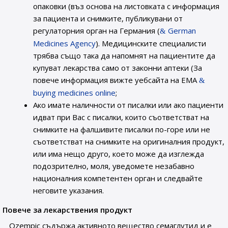
опаковки (въз основа на листовката с информация
за пациента и снимките, публикувани от
регулаторния орган на Германия (
German
Medicines Agency
). Медицинските специалисти
трябва също така да напомнят на пациентите да
купуват лекарства само от законни аптеки (За
повече информация вижте уебсайта на ЕМА
buying medicines online
;
Ако имате наличности от писалки или ако пациенти
идват при Вас с писалки, които съответстват на
снимките на фалшивите писалки по-горе или не
съответстват на снимките на оригиналния продукт,
или има нещо друго, което може да изглежда
подозрително, моля, уведомете незабавно
националния компетентен орган и следвайте
неговите указания.
Повече за лекарствения продукт
Ozempic съдържа активното вещество семаглутид и е