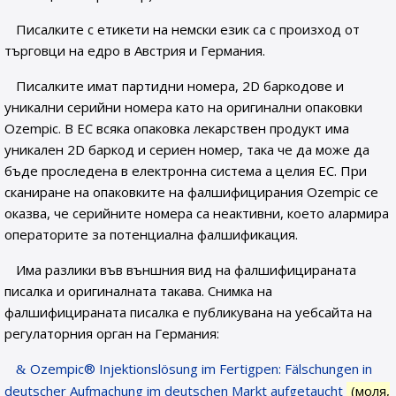
Писалките с етикети на немски език са с произход от
търговци на едро в Австрия и Германия.
Писалките имат партидни номера, 2D баркодове и
уникални серийни номера като на оригинални опаковки
Ozempic. В ЕС всяка опаковка лекарствен продукт има
уникален 2D баркод и сериен номер, така че да може да
бъде проследена в електронна система а целия ЕС. При
сканиране на опаковките на фалшифицирания Ozempic се
оказва, че серийните номера са неактивни, което алармира
операторите за потенциална фалшификация.
Има разлики във външния вид на фалшифицираната
писалка и оригиналната такава. Снимка на
фалшифицираната писалка е публикувана на уебсайта на
регулаторния орган на Германия:
Ozempic® Injektionslösung im Fertigpen: Fälschungen in
deutscher Aufmachung im deutschen Markt aufgetaucht
(моля,