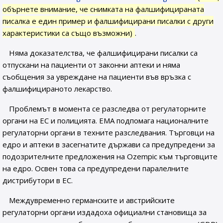
обърнете внимание, че снимката на фалшифицираната
писалка е един пример и фалшифицирани писалки с други
характеристики са също възможни)
.
Няма доказателства, че фалшифицирани писалки са
отпускани на пациенти от законни аптеки и няма
съобщения за увреждане на пациенти във връзка с
фалшифицираното лекарство.
Проблемът в момента се разследва от регулаторните
органи на ЕС и полицията. EMA подпомага националните
регулаторни органи в техните разследвания. Търговци на
едро и аптеки в засегнатите държави са предупредени за
подозрителните предложения на Ozempic към търговците
на едро. Освен това са предупредени паралелните
дистрибутори в ЕС.
Междувременно германските и австрийските
регулаторни органи издадоха официални становища за