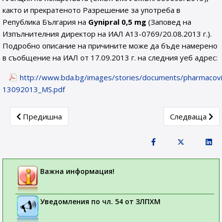
както и прекратеното Разрешение за употреба в
Република България на
Gynipral 0,5 mg
(Заповед на
Изпълнителния директор на ИАЛ А13-0769/20.08.2013 г.).
Подробно описание на причините може да бъде намерено
в съобщение на ИАЛ от 17.09.2013 г. на следния уеб адрес:
http://www.bda.bg/images/stories/documents/pharmacovi
13092013_MS.pdf
Previous article: Комитетът за оценка на риска в просл
Next article:
Предишна
Следваща
Важна информация!
Уведомления по чл. 54 от ЗЛПХМ