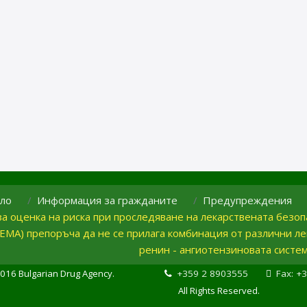
ло
Информация за гражданите
Предупреждения
а оценка на риска при проследяване на лекарствената безоп
(ЕМА) препоръча да не се прилага комбинация от различни ле
ренин - ангиотензиновата систе
016 Bulgarian Drug Agency.
+359 2 8903555
Fax: +
All Rights Reserved.