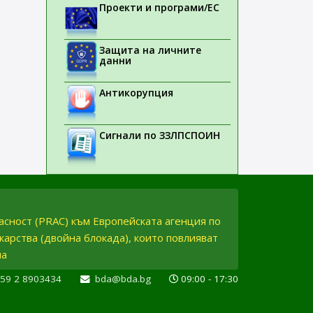
Проекти и програми/ЕС
Защита на личните
данни
Антикорупция
Сигнали по ЗЗЛПСПОИН
асност (PRAC) към Европейската агенция по
карства (двойна блокада), които повлияват
ма
359 2 8903434
bda@bda.bg
09:00 - 17:30