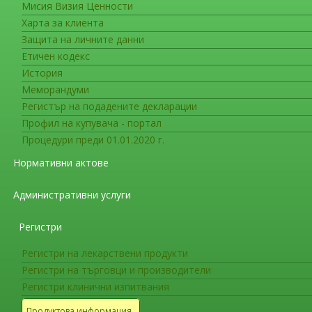
Мисия Визия Ценности
Предупреждения за гражданит
Харта за клиента
Комитетът за оценка на риска 
Защита на личните данни
към Европейската агенция по л
от различни лекарства (двойна
Етичен кодекс
система
История
Меморандуми
Регистър на подадените декларации
Предстои разглеждане на тази препоръ
Профил на купувача - портал
хуманна употреба) към ЕМА за изготвяне
Процедури преди 01.01.2020 г.
PRAC преразгледа рисковете при комбиниран
Нормативни актове
въздействат върху ренин-ангиотензиновата с
артериалното (кръвното) налягане и обема на 
Административни услуги
средства) принадлежат към три основни класа
сартани), инхибитори на ангиотензин - конве
Регистри
инхибитори като алискирен.
Регистри на лекарствени продукти
Регистри на търговци и производители
Основното заключение на PRAC е, че комбин
Регистри клинични изпитвания
представители на RAS – действащите агенти (д
захарен диабет с бъбречни усложнения (диаб
Продуктова информация