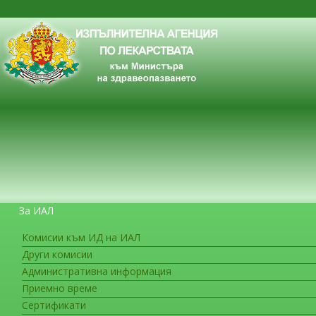
За ИАЛ
Комисии към ИД на ИАЛ
Други комисии
ЗА ГРАЖДАНИТЕ
Административна информация
Приемно време
Сертификати