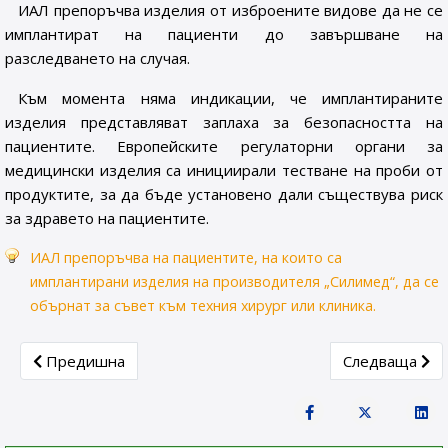
ИАЛ препоръчва изделия от изброените видове да не се
имплантират на пациенти до завършване на
разследването на случая.
Към момента няма индикации, че имплантираните
изделия представляват заплаха за безопасността на
пациентите. Европейските регулаторни органи за
медицински изделия са инициирали тестване на проби от
продуктите, за да бъде установено дали съществува риск
за здравето на пациентите.
ИАЛ препоръчва на пациентите, на които са
имплантирани изделия на производителя „Силимед“, да се
обърнат за съвет към техния хирург или клиника.
Previous article: Постоянно преустановяване на продажбит
Next article: 
Предишна
Следваща