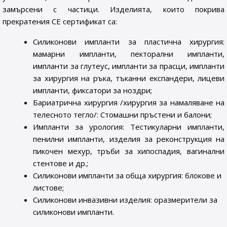
замърсени с частици. Изделията, които покрива
прекратения СЕ сертификат са:
Силиконови импланти за пластична хирургия:
мамарни импланти, пекторални импланти,
импланти за глутеус, импланти за прасци, импланти
за хирургия на ръка, тъканни експандери, лицеви
импланти, фиксатори за ноздри;
Бариатрична хирургия /хирургия за намаляване на
телесното тегло/: Стомашни пръстени и балони;
Импланти за урология: Тестикуларни импланти,
пенилни импланти, изделия за реконструкция на
пикочен мехур, тръби за хипоспадия, вагинални
стентове и др.;
Силиконови импланти за обща хирургия: блокове и
листове;
Силиконови инвазивни изделия: оразмерители за
силиконови импланти.