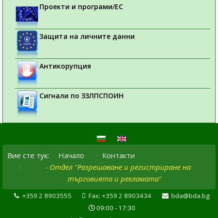
Проекти и програми/ЕС
Защита на личните данни
Антикорупция
Сигнали по ЗЗЛПСПОИН
Вие сте тук:
Начало
Контакти
- Отдел "Разрешаване и регистриране на
търговията и рекламата"
+359 2 8903555
Fax: +359 2 8903434
bda@bda.bg
09:00 - 17:30