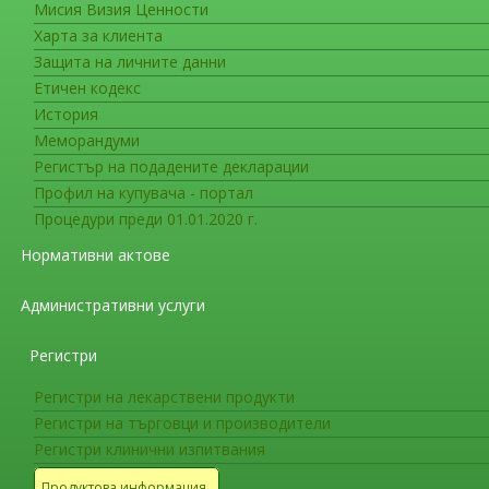
- Отдел "Разрешаване и контрол на 
Мисия Визия Ценности
Харта за клиента
АДМИНИСТРАЦИЯ
Защита на личните данни
Етичен кодекс
Изберете контакт:
История
Меморандуми
Данни за контакт
Регистър на подадените декларации
Албена Йорданова, началник на отдел
Профил на купувача - портал
Процедури преди 01.01.2020 г.
(+359 2) 8903454
Форма за контакт
Нормативни актове
Административни услуги
Изпращане на имейл
*
Задължително поле
Регистри
Име
*
Регистри на лекарствени продукти
Регистри на търговци и производители
Регистри клинични изпитвания
Имейл
*
Продуктова информация