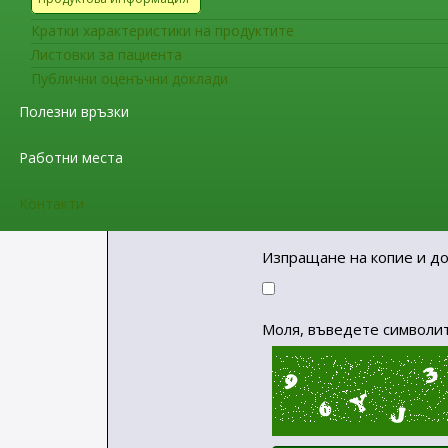
Кратки характеристики на продуктите
Листовки за пациента
Публични оценъчни доклади
Тема
*
Полезни връзки
Работни места
Съобщение
*
Контакти
Изпращане на копие и до
Моля, въведете символит