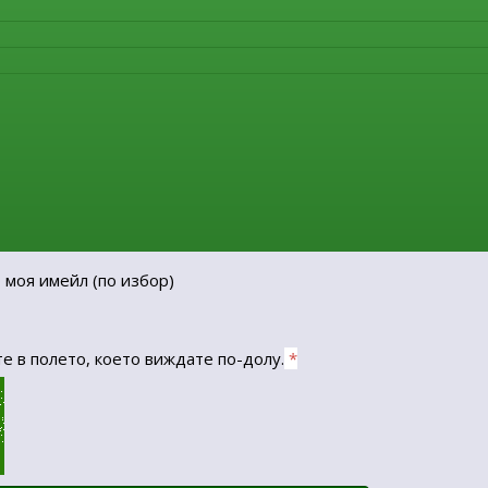
 моя имейл
(по избор)
е в полето, което виждате по-долу.
*