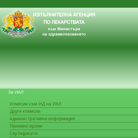
За ИАЛ
Комисии към ИД на ИАЛ
Други комисии
ЗА ГРАЖДАНИТЕ
Административна информация
Приемно време
Сертификати