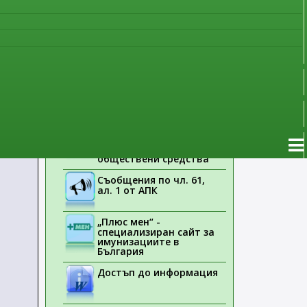
наблюдение
Указания на ЕМА
Лекарствени продукти
без лекарско
предписание
Новоразрешени за
употреба лекарствени
продукти
Електронен списък на
медицинските изделия,
заплащани с
обществени средства
Съобщения по чл. 61,
ал. 1 от АПК
„Плюс мен“ -
специализиран сайт за
имунизациите в
България
Достъп до информация