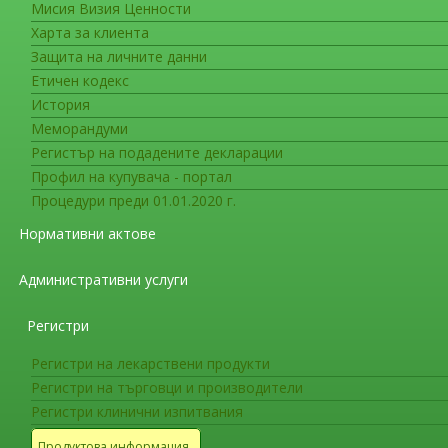
- Отдел "Биологични анализи и фарм
Мисия Визия Ценности
Харта за клиента
АДМИНИСТРАЦИЯ
Защита на личните данни
Етичен кодекс
Изберете контакт:
История
Меморандуми
Данни за контакт
Регистър на подадените декларации
Павлинка Стоянова, началник на отдел
Профил на купувача - портал
Процедури преди 01.01.2020 г.
(+359 2) 8903530
Форма за контакт
Нормативни актове
Административни услуги
Изпращане на имейл
*
Задължително поле
Регистри
Име
*
Регистри на лекарствени продукти
Регистри на търговци и производители
Регистри клинични изпитвания
Имейл
*
Продуктова информация