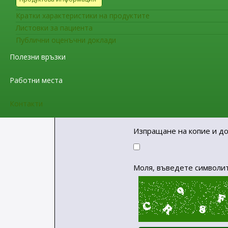
Кратки характеристики на продуктите
Листовки за пациента
Публични оценъчни доклади
Тема
*
Полезни връзки
Работни места
Съобщение
*
Контакти
Изпращане на копие и до
Моля, въведете символит