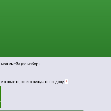
 моя имейл
(по избор)
е в полето, което виждате по-долу.
*