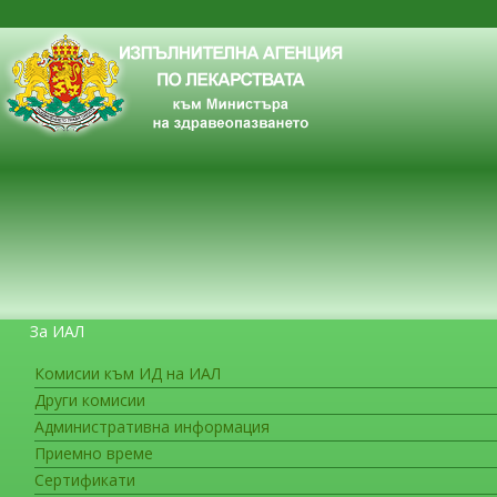
За ИАЛ
Комисии към ИД на ИАЛ
Други комисии
ЗА ГРАЖДАНИТЕ
Административна информация
Приемно време
Сертификати