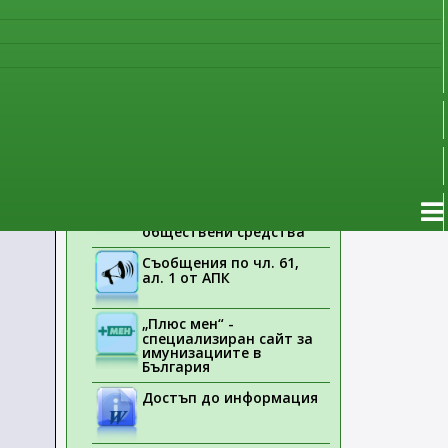
наблюдение
Указания на ЕМА
Лекарствени продукти
без лекарско
предписание
Новоразрешени за
употреба лекарствени
продукти
Електронен списък на
медицинските изделия,
заплащани с
обществени средства
Съобщения по чл. 61,
ал. 1 от АПК
„Плюс мен“ -
специализиран сайт за
имунизациите в
България
Достъп до информация