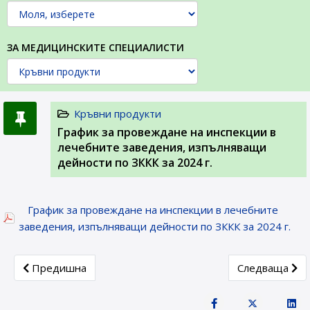
ЗА МЕДИЦИНСКИТЕ СПЕЦИАЛИСТИ
Кръвни продукти
График за провеждане на инспекции в
лечебните заведения, изпълняващи
дейности по ЗККК за 2024 г.
График за провеждане на инспекции в лечебните
заведения, изпълняващи дейности по ЗККК за 2024 г.
Previous article: График за провеждане на инспекции в 
Next article:
Предишна
Следваща