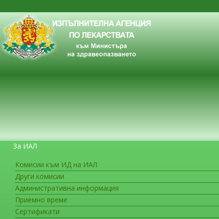
За ИАЛ
Комисии към ИД на ИАЛ
Други комисии
ЗА ГРАЖДАНИТЕ
Административна информация
Приемно време
Сертификати