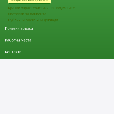
Кратки характеристики на продуктите
Листовки за пациента
Публични оценъчни доклади
Полезни връзки
Работни места
Контакти