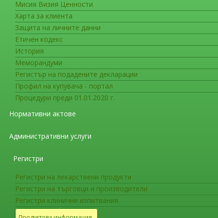
Архив на съобщенията за лекарств
Мисия Визия Ценности
Харта за клиента
Архив на статии, предназначени за гражданит
Защита на личните данни
Етичен кодекс
История
Меморандуми
Регистър на подадените декларации
Профил на купувача - портал
Процедури преди 01.01.2020 г.
Нормативни актове
Административни услуги
Регистри
Регистри на лекарствени продукти
Регистри на търговци и производители
Регистри клинични изпитвания
Продуктова информация