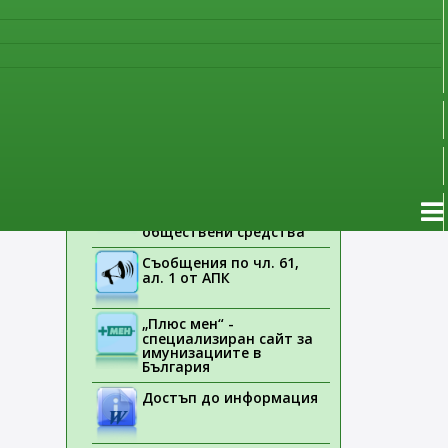
наблюдение
Указания на ЕМА
Лекарствени продукти
без лекарско
предписание
Новоразрешени за
употреба лекарствени
продукти
Електронен списък на
медицинските изделия,
заплащани с
обществени средства
Съобщения по чл. 61,
ал. 1 от АПК
„Плюс мен“ -
специализиран сайт за
имунизациите в
България
Достъп до информация