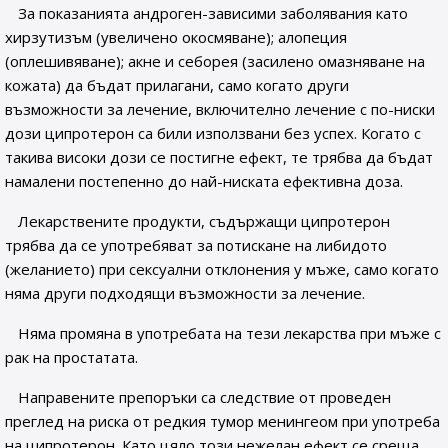
За показанията андроген-зависими заболявания като
хирзутизъм (увеличено окосмяване); алопеция
(оплешивяване); акне и себорея (засилено омазняване на
кожата) да бъдат прилагани, само когато други
възможности за лечение, включително лечение с по-ниски
дози ципротерон са били използвани без успех. Когато с
такива високи дози се постигне ефект, те трябва да бъдат
намалени постепенно до най-ниската ефективна доза.
Лекарствените продукти, съдържащи ципротерон
трябва да се употребяват за потискане на либидото
(желанието) при сексуални отклонения у мъже, само когато
няма други подходящи възможности за лечение.
Няма промяна в употребата на тези лекарства при мъже с
рак на простатата.
Направените препоръки са следствие от проведен
преглед на риска от редкия тумор менингеом при употреба
на ципротерон. Като цяло този нежелан ефект се среща