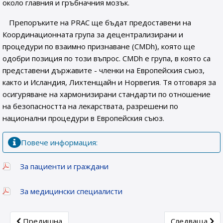
около главния и гръбначния мозък.
Препоръките на PRAC ще бъдат предоставени на
Координационната група за децентрализирани и
процедури по взаимно признаване (CMDh), която ще
одобри позиция по този въпрос. CMDh е група, в която са
представени държавите - членки на Европейския съюз,
както и Исландия, Лихтенщайн и Норвегия. Тя отговаря за
осигуряване на хармонизирани стандарти по отношение
на безопасността на лекарствата, разрешени по
национални процедури в Европейския съюз.
Повече информация:
За пациенти и граждани
За медицински специалисти
Previous article: Информация на Европейската агенция
Next article:
Предишна
Следваща