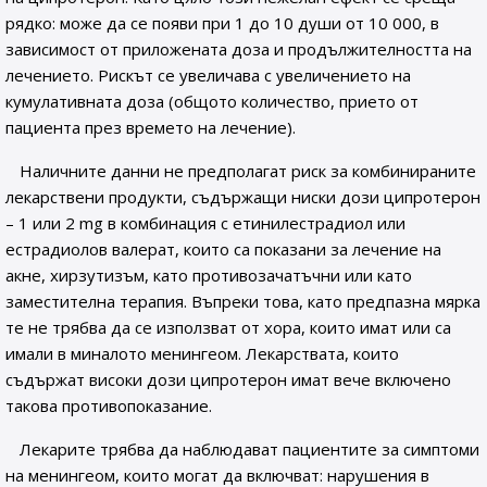
рядко: може да се появи при 1 до 10 души от 10 000, в
зависимост от приложената доза и продължителността на
лечението. Рискът се увеличава с увеличението на
кумулативната доза (общото количество, прието от
пациента през времето на лечение).
Наличните данни не предполагат риск за комбинираните
лекарствени продукти, съдържащи ниски дози ципротерон
– 1 или 2 mg в комбинация с етинилестрадиол или
естрадиолов валерат, които са показани за лечение на
акне, хирзутизъм, като противозачатъчни или като
заместителна терапия. Въпреки това, като предпазна мярка
те не трябва да се използват от хора, които имат или са
имали в миналото менингеом. Лекарствата, които
съдържат високи дози ципротерон имат вече включено
такова противопоказание.
Лекарите трябва да наблюдават пациентите за симптоми
на менингеом, които могат да включват: нарушения в