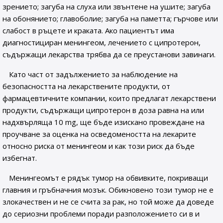
зрението; загуба на слуха или звънтене на ушите; загуба
на обонянието; главоболие; загуба на паметта; гърчове или
слабост в ръцете и краката. Ако пациентът има
диагностициран менингеом, лечението с ципротерон,
съдържащи лекарства трябва да се преустанови завинаги.
Като част от задължението за наблюдение на
безопасността на лекарствените продукти, от
фармацевтичните компании, които предлагат лекарствени
продукти, съдържащи ципротерон в доза равна на или
надхвърляща 10 mg, ще бъде изискано провеждане на
проучване за оценка на осведомеността на лекарите
относно риска от менингеом и как този риск да бъде
избегнат.
Менингеомът е рядък тумор на обвивките, покриващи
главния и гръбначния мозък. Обикновено този тумор не е
злокачествен и не се счита за рак, но той може да доведе
до сериозни проблеми поради разположението си в и