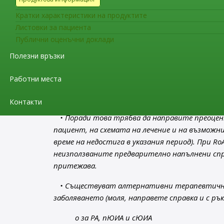
Кратки характеристики на продуктите
o RoActemra 20 mg/ml концентрат за инфуз
Листовки за пациента
снабдяването от:
м. октомври 2021 г.
Под
Публични оценъчни доклади
• Преустановяване на лечението с RoActemra
Полезни връзки
(повишена активност на заболяването/влошав
лекарствените форми с i.v. и/или s.c. прилож
Работни места
артериит (ГКА) (възрастни), полиартикуларен
години), системен ювенилен идиопатичен артри
Контакти
• Поради това трябва да направите преоце
пациент, на схемата на лечение и на възможни
време на недостига в указания период). При RoA
неизползваните предварително напълнени сп
притежава.
• Съществуват алтернативни терапевтични
заболяването (моля, направете справка и с ръ
o за РА, пЮИА и сЮИА