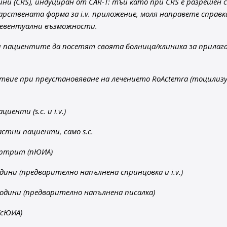
ини (CRS), индуциран от CAR-T: тъй като при CRS е разрешен 
карствената форма за i.v. приложение, моля направете справк
и евентуални възможности.
 пациентите да посетят своята болница/клиника за прилага
вие при преустановяване на лечението RoActemra (тоцилизу
енти (s.c. и i.v.)
стни пациенти, само s.c.
артрит (пЮИА)
дини (предварително напълнена спринцовка и i.v.)
години (предварително напълнена писалка)
(сЮИА)