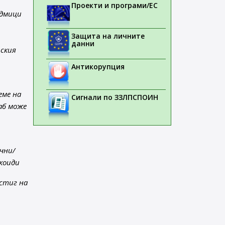
Проекти и програми/ЕС
едмици
Защита на личните
данни
рския
Антикорупция
еме на
Сигнали по ЗЗЛПСПОИН
аб може
чни/
коиди
остиг на