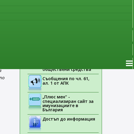
наблюдение
Указания на ЕМА
Лекарствени продукти
без лекарско
предписание
иране
Новоразрешени за
употреба лекарствени
продукти
че
Електронен списък на
медицинските изделия,
заплащани с
обществени средства
я
по
Съобщения по чл. 61,
ал. 1 от АПК
„Плюс мен“ -
специализиран сайт за
имунизациите в
България
Достъп до информация