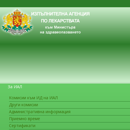
За ИАЛ
Комисии към ИД на ИАЛ
Други комисии
ЗА ГРАЖДАНИТЕ
Административна информация
Приемно време
Сертификати