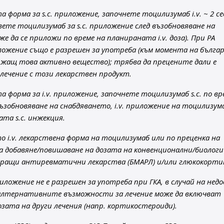
а форма за s.c. приложение, започнете тоцилизумаб i.v. ~ 2 с
вете тоцилизумаб за s.c. приложение след възобновяване на
же да се приложи по време на планираната i.v. доза). При РА
иложение също е разрешен за употреба (към момента на бълга
ржащ това активно вещество); трябва да прецените дали е
лечение с този лекарствен продукт.
а форма за i.v. приложение, започнете тоцилизумаб s.c. по вр
възобновяване на снабдяването, i.v. приложение на тоцилизум
ата s.c. инжекция.
то i.v. лекарствена форма на тоцилизумаб или по преценка на
а добавяне/повишаване на дозата на конвенционални/биологи
ращи антиревматични лекарства (БМАРЛ) и/или глюкокорти
риложение не е разрешен за употреба при ГКА, в случай на нед
, алтернативните възможности за лечение може да включват
зата на други лечения (напр. кортикостероиди).