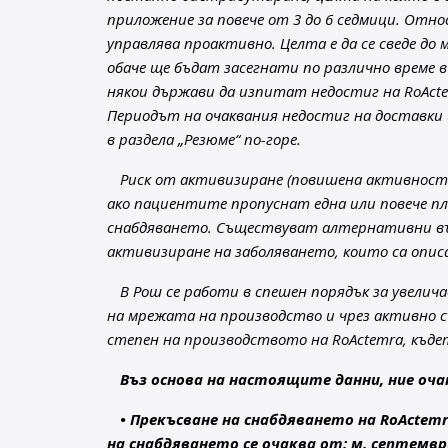
приложение за повече от 3 до 6 седмици. Отно
управлява проактивно. Целта е да се сведе д
обаче ще бъдат засегнати по различно време 
някои държави да изпитат недостиг на RoActemr
Периодът на очаквания недостиг на доставки и
в раздела „Резюме“ по-горе.
Риск от активизиране (повишена активност 
ако пациентите пропуснат една или повече пл
снабдяването. Съществуват алтернативни въ
активизиране на заболяването, които са описа
В Рош се работи в спешен порядък за увели
на мрежата на производство и чрез активно 
степен на производството на RoActemra, къдет
Въз основа на настоящите данни, ние оча
• Прекъсване на снабдяването на RoActemra
на снабдяването се очаква от: м. септември