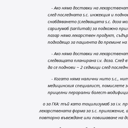
- Ако няма доставки на лекарственат
след последната s.c. инжекция и подно
снабдяването (следващата s.c. доза мо
сарилумаб (sarilumab) за подкожно пр
пазар няма лекарствен продукт, съдъ
подходящо за пациента да премине на 
- Ако няма доставки на лекарственат
следващата планирана i.v. доза. След 
да се поднови ~ 2 седмици след последн
- Когато няма налични нито s.c., ни
медицинския специалист, помислете з
прицелни перорални болест-модифици
o за ГКА: тъй като тоцилизумаб за i.v. п
лекарствената форма за s.c. приложение
повторно въвеждане или повишаване на до