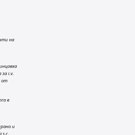
енти на
ринцовка
за i.v.
к от
mra в
ирано и
s.c.