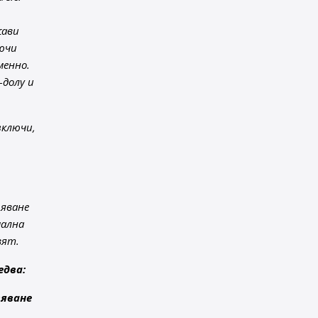
жави
лючи
менно.
-долу и
зключи,
ряване
мална
вят.
едва:
вяване