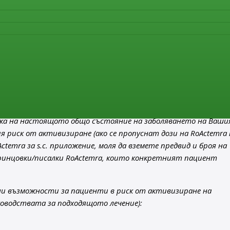
ионен разтвор (i.v.): очаква се временно прекъсване на
новяване на снабдяването се очаква от:
м. декември 2021 г.
 в случай на нарушение на снабдяването би довело до активиз
ане на симптомите) при следните разрешени показания за
ение: ревматоиден артрит (РА) (възрастни), гигантоклетъчен
 ювенилен идиопатичен артрит (пЮИА) (на възраст 2 и пове
т (сЮИА) (на възраст 1 и повече години).
нка на настоящото общо състояние на заболяването на Ваши
я риск от активизиране (ако се пропуснат дози на RoActemra 
ctemra за s.c. приложение, моля да вземете предвид и броя на
ринцовки/писалки RoActemra, които конкретният пациент
 възможности за пациенти в риск от активизиране на
ководствата за подходящото лечение):