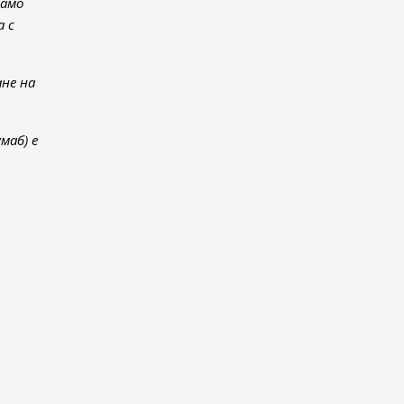
само
а с
не на
маб) е