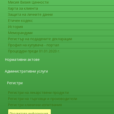
Мисия Визия Ценности
Преки съобщения до медицинск
Харта за клиента
RoActemra (тоцилизумаб/tocili
Защита на личните данни
Етичен кодекс
Пряко съобщение до медицинските спец
История
RoActemra (тоцилизумаб/tocilizumab) – Вр
Меморандуми
инжекционен разтвор за подкожно прилож
Регистър на подадените декларации
напълнена писалка) и RoActemra 20 mg/ml ко
Профил на купувача - портал
овладяване на потенциалния риск от акти
Процедури преди 01.01.2020 г.
Уважаеми медицински специалисти,
Нормативни актове
Roche Registration GmbH
в съгласие с Европ
Административни услуги
лекарствата биха искали да Ви уведомят за сл
Резюме
Регистри
• Очаква се временно прекъсване на снабдяв
Регистри на лекарствени продукти
Регистри на търговци и производители
o RoActemra 162 mg инжекционен разтво
Регистри клинични изпитвания
предварително напълнена писалка): очакв
Подновяване на снабдяването се очаква о
Продуктова информация