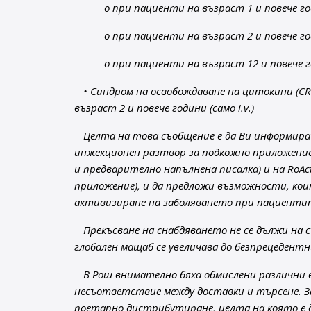
o при пациенти на възраст 1 и повече г
o при пациенти на възраст 2 и повече годи
o при пациенти на възраст 12 и повече 
• Синдром на освобождаване на цитокини (C
възраст 2 и повече години (само i.v.)
Целта на това съобщение е да Ви информира 
инжекционен разтвор за подкожно приложение 
и предварително напълнена писалка) и на RoAc
приложение), и да предложи възможности, кои
активизиране на заболяването при пациентит
Прекъсване на снабдяването не се дължи на 
глобален мащаб се увеличава до безпрецедентн
В Рош внимателно бяха обмислени различни 
несъответствие между доставки и търсене. За
поетапно дистрибутиране, целта на която е да