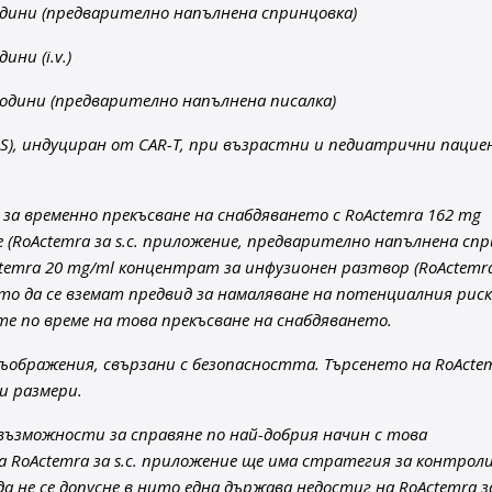
одини (предварително напълнена спринцовка)
ни (i.v.)
години (предварително напълнена писалка)
RS), индуциран от CAR-T, при възрастни и педиатрични паци
за временно прекъсване на снабдяването с RoActemra 162 mg
(RoActemra за s.c. приложение, предварително напълнена сп
temra 20 mg/ml концентрат за инфузионен разтвор (RoActemra 
то да се вземат предвид за намаляване на потенциалния рис
е по време на това прекъсване на снабдяването.
съображения, свързани с безопасността. Търсенето на RoActe
и размери.
възможности за справяне по най-добрия начин с това
 RoActemra за s.c. приложение ще има стратегия за контрол
 не се допусне в нито една държава недостиг на RoActemra за 