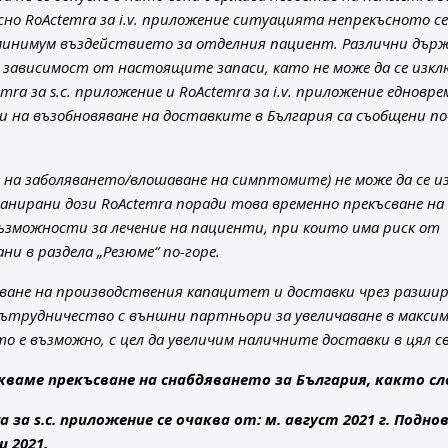
сно RoActemra за i.v. приложение ситуацията непрекъсното се
о минимум въздействието за отделния пациент. Различни дър
в зависимост от настоящите запаси, като не може да се изк
a за s.c. приложение и RoActemra за i.v. приложение едновре
 на възобновяване на доставките в България са съобщени по
на заболяването/влошаване на симптомите) не може да се и
анирани дози RoActemra поради това временно прекъсване на
зможности за лечение на пациенти, при които има риск от
ни в раздела „Резюме“ по-горе.
чаване на производствения капацитет и доставки чрез разши
сътрудничество с външни партньори за увеличаване в макси
о е възможно, с цел да увеличим наличните доставки в цял с
кваме прекъсване на снабдяването за България, както сл
 за s.c. приложение се очаква от: м. август 2021 г. Подно
 2021.