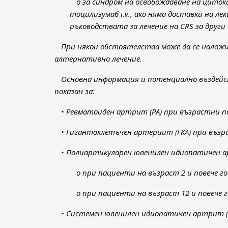
o за синдром на освобождаване на циток
тоцилизумаб i.v., ако няма доставки на ле
ръководствата за лечение на CRS за друг
При някои обстоятелства може да се наложи
алтернативно лечение.
Основна информация и потенциално въздейст
показан за:
• Ревматоиден артрит (РА) при възрастни паци
• Гигантоклетъчен артериит (ГКА) при възра
• Полиартикуларен ювенилен идиопатичен 
o при пациенти на възраст 2 и повече го
o при пациенти на възраст 12 и повече 
• Системен ювенилен идиопатичен артрит 