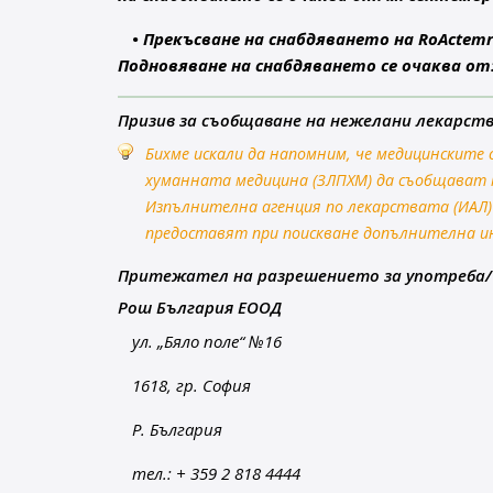
• Прекъсване на снабдяването на RoActemra
Подновяване на снабдяването се очаква от: 
Призив за съобщаване на нежелани лекарст
Бихме искали да напомним, че медицинските 
хуманната медицина (ЗЛПХМ) да съобщават 
Изпълнителна агенция по лекарствата (ИАЛ) 
предоставят при поискване допълнителна и
Притежател на разрешението за употреба/
Рош България ЕООД
ул. „Бяло поле“ №16
1618, гр. София
Р. България
тел.: + 359 2 818 4444