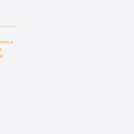
укти в
а
да