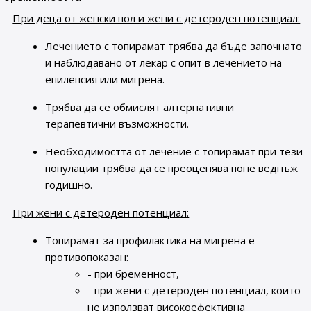
При деца от женски пол и жени с детероден потенциал:
Лечението с топирамат трябва да бъде започнато
и наблюдавано от лекар с опит в лечението на
епилепсия или мигрена.
Трябва да се обмислят алтернативни
терапевтични възможности.
Необходимостта от лечение с топирамат при тези
популации трябва да се преоценява поне веднъж
годишно.
При жени с детероден потенциал:
Топирамат за профилактика на мигрена е
противопоказан:
- при бременност,
- при жени с детероден потенциал, които
не използват високоефективна