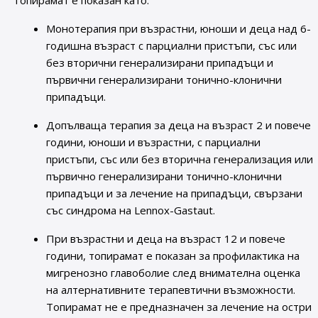
Топирамат е показан като:
Монотерапия при възрастни, юноши и деца над 6-
годишна възраст с парциални пристъпи, със или
без вторични генерализирани припадъци и
първични генерализирани тонично-клонични
припадъци.
Допълваща терапия за деца на възраст 2 и повече
години, юноши и възрастни, с парциални
пристъпи, със или без вторична генерализация или
първично генерализирани тонично-клонични
припадъци и за лечение на припадъци, свързани
със синдрома на Lennox-Gastaut.
При възрастни и деца на възраст 12 и повече
години, топирамат е показан за профилактика на
мигренозно главоболие след внимателна оценка
на алтернативните терапевтични възможности.
Топирамат не е предназначен за лечение на остри