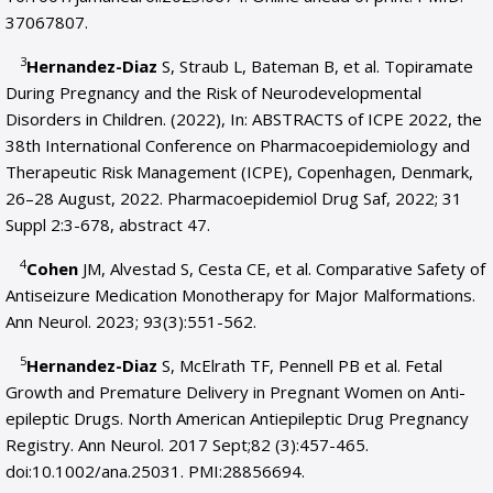
37067807.
3
Hernandez-Diaz
S, Straub L, Bateman B, et al. Topiramate
During Pregnancy and the Risk of Neurodevelopmental
Disorders in Children. (2022), In: ABSTRACTS of ICPE 2022, the
38th International Conference on Pharmacoepidemiology and
Therapeutic Risk Management (ICPE), Copenhagen, Denmark,
26–28 August, 2022. Pharmacoepidemiol Drug Saf, 2022; 31
Suppl 2:3-678, abstract 47.
4
Cohen
JM, Alvestad S, Cesta CE, et al. Comparative Safety of
Antiseizure Medication Monotherapy for Major Malformations.
Ann Neurol. 2023; 93(3):551-562.
5
Hernandez-Diaz
S, McElrath TF, Pennell PB et al. Fetal
Growth and Premature Delivery in Pregnant Women on Anti-
epileptic Drugs. North American Antiepileptic Drug Pregnancy
Registry. Ann Neurol. 2017 Sept;82 (3):457-465.
doi:10.1002/ana.25031. PMI:28856694.