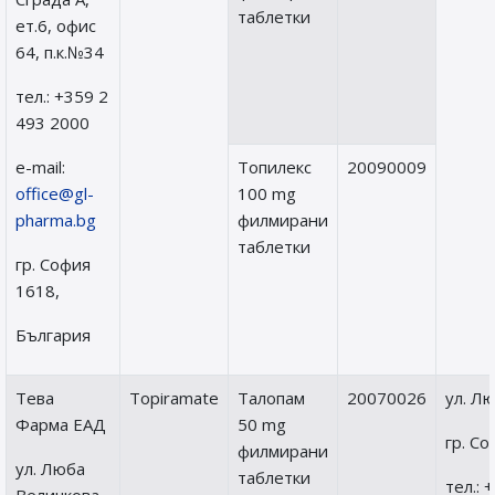
таблетки
ет.6, офис
64, п.к.№34
тел.: +359 2
493 2000
е-mail:
Топилекс
20090009
office@gl-
100 mg
pharma.bg
филмирани
таблетки
гр. София
1618,
България
Тева
Topiramate
Талопам
20070026
ул. Л
Фарма ЕАД
50 mg
гр. Со
филмирани
ул. Люба
таблетки
тел.: 