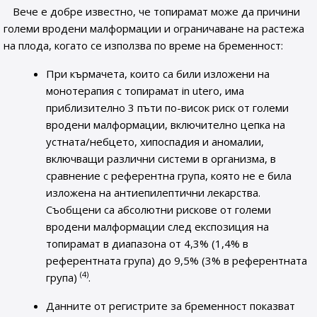
Вече е добре известно, че топирамат може да причини
големи вродени малформации и ограничаване на растежа
на плода, когато се използва по време на бременност:
При кърмачета, които са били изложени на
монотерапия с топирамат in utero, има
приблизително 3 пъти по-висок риск от големи
вродени малформации, включително цепка на
устната/небцето, хипоспадия и аномалии,
включващи различни системи в организма, в
сравнение с референтна група, която не е била
изложена на антиепилептични лекарства.
Съобщени са абсолютни рискове от големи
вродени малформации след експозиция на
топирамат в диапазона от 4,3% (1,4% в
референтната група) до 9,5% (3% в референтната
(4)
група)
.
Данните от регистрите за бременност показват