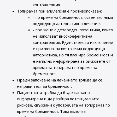
контрацепция.
Топирамат при епилепсия е противопоказан:
- по време на бременност, освен ако няма
подходящо алтернативно лечение,
- при жени с детероден потенциал, които
не използват високоефективна
контрацепция. Единственото изключение
е при жена, за която няма подходяща
алтернатива, но тя планира бременност и
е напълно информирана за рисковете от
приема на топирамат по време на
бременност.
Преди започване на лечението трябва да се
направи тест за бременност.
Пациентката трябва да бъде напълно
информирана и да разбира потенциалните
рискове, свързани с употребата на топирамат по
време на бременност. Това включва