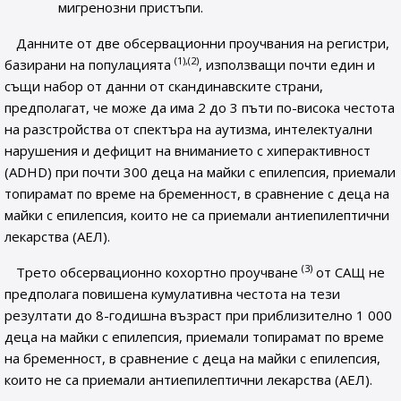
мигренозни пристъпи.
Данните от две обсервационни проучвания на регистри,
(1),(2)
базирани на популацията
, използващи почти един и
същи набор от данни от скандинавските страни,
предполагат, че може да има 2 до 3 пъти по-висока честота
на разстройства от спектъра на аутизма, интелектуални
нарушения и дефицит на вниманието с хиперактивност
(ADHD) при почти 300 деца на майки с епилепсия, приемали
топирамат по време на бременност, в сравнение с деца на
майки с епилепсия, които не са приемали антиепилептични
лекарства (АЕЛ).
(3)
Трето обсервационно кохортно проучване
от САЩ не
предполага повишена кумулативна честота на тези
резултати до 8-годишна възраст при приблизително 1 000
деца на майки с епилепсия, приемали топирамат по време
на бременност, в сравнение с деца на майки с епилепсия,
които не са приемали антиепилептични лекарства (АЕЛ).