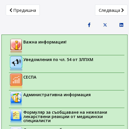
Previous article: Псевдоефедрин – Рискове от Задна о
Next article: O
Предишна
Следваща
Важна информация!
Уведомления по чл. 54 от ЗЛПХМ
СЕСПА
Административна информация
Формуляр за съобщаване на нежелани
лекарствени реакции от медицински
специалисти