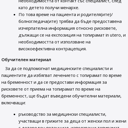
необходимостта от контакт със специалист, след
като детето получи менархе.
По това време на пациента и родителя(ите)/
болногледача(ите) трябва да бъде предоставена
изчерпателна информация относно рисковете,
дължащи се на експозиция на топирамат in utero, и
необходимостта от използване на
високоефективна контрацепция.
Обучителен материал
За да се подпомогнат медицинските специалисти и
пациентите да избягват лечението с топирамат по време
на бременност и да се предостави информация за
рисковете от приема на топирамат по време на
бременност, ще бъдат въведени обучителни материали,
включващи:
ръководство за медицински специалисти,
участващи в грижите за деца от женски пол и жени
с детероден потенциал, използващи топирамат,