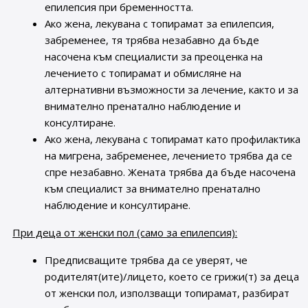
епилепсия при бременността.
Ако жена, лекувана с топирамат за епилепсия,
забременее, тя трябва незабавно да бъде
насочена към специалисти за преоценка на
лечението с топирамат и обмисляне на
алтернативни възможности за лечение, както и за
внимателно пренатално наблюдение и
консултиране.
Ако жена, лекувана с топирамат като профилактика
на мигрена, забременее, лечението трябва да се
спре незабавно. Жената трябва да бъде насочена
към специалист за внимателно пренатално
наблюдение и консултиране.
При деца от женски пол (само за епилепсия):
Предписващите трябва да се уверят, че
родителят(ите)/лицето, което се грижи(т) за деца
от женски пол, използващи топирамат, разбират