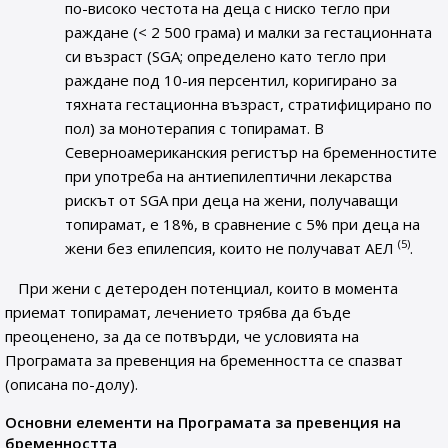
по-високо честота на деца с ниско тегло при
раждане (< 2 500 грама) и малки за гестационната
си възраст (SGA; определено като тегло при
раждане под 10-ия персентил, коригирано за
тяхната гестационна възраст, стратифицирано по
пол) за монотерапия с топирамат. В
Северноамериканския регистър на бременностите
при употреба на антиепилептични лекарства
рискът от SGA при деца на жени, получаващи
топирамат, е 18%, в сравнение с 5% при деца на
(5)
жени без епилепсия, които не получават АЕЛ
.
При жени с детероден потенциал, които в момента
приемат топирамат, лечението трябва да бъде
преоценено, за да се потвърди, че условията на
Програмата за превенция на бременността се спазват
(описана по-долу).
Основни елементи на Програмата за превенция на
бременността