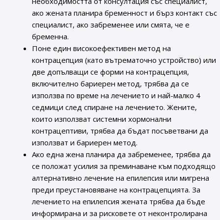
необходимостта от консултация със специалист,
ако жената планира бременност и бърз контакт със
специалист, ако забременее или смята, че е
бременна.
Поне един високоефективен метод на
контрацепция (като вътрематочно устройство) или
две допълващи се форми на контрацепция,
включително бариерен метод, трябва да се
използва по време на лечението и най-малко 4
седмици след спиране на лечението. Жените,
които използват системни хормонални
контрацептиви, трябва да бъдат посъветвани да
използват и бариерен метод.
Ако една жена планира да забременее, трябва да
се положат усилия за преминаване към подходящо
алтернативно лечение на епилепсия или мигрена
преди преустановяване на контрацепцията. За
лечението на епилепсия жената трябва да бъде
информирана и за рисковете от неконтролирана