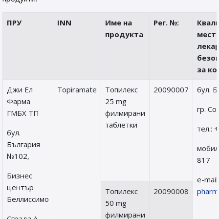
ПРУ
INN
Име на
Рег. №:
Квал
продукта
местн
лека
безоп
за ко
Джи Ел
Topiramate
Топилекс
20090007
бул. 
Фарма
25 mg
гр. С
ГМБХ ТП
филмирани
таблетки
тел.: 
бул.
България
мобил
№102,
817
Бизнес
е-mail
център
Топилекс
20090008
pharm
Беллиссимо
50 mg
филмирани
Сграда А,