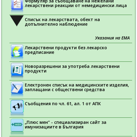
Формуляр за съобщаване на нежелани
лекарствени реакции от немедицински лица
Списък на лекарствата, обект на
допълнително наблюдение
Указания на ЕМА
Лекарствени продукти без лекарско
предписание
Новоразрешени за употреба лекарствени
продукти
Електронен списък на медицинските изделия,
заплащани с обществени средства
Съобщения по чл. 61, ал. 1 от АПК
„Плюс мен“ - специализиран сайт за
имунизациите в България