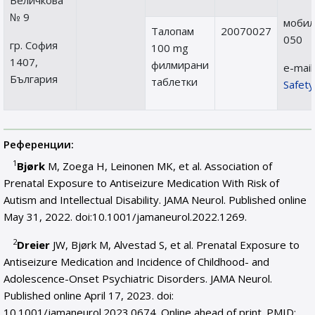
Величкова
№ 9
мобил
Талопам
20070027
050
гр. София
100 mg
1407,
филмирани
е-mail:
България
таблетки
Safety
Референции:
1
Bjørk
M, Zoega H, Leinonen MK, et al. Association of
Prenatal Exposure to Antiseizure Medication With Risk of
Autism and Intellectual Disability. JAMA Neurol. Published online
May 31, 2022. doi:10.1001/jamaneurol.2022.1269.
2
Dreier
JW, Bjørk M, Alvestad S, et al. Prenatal Exposure to
Antiseizure Medication and Incidence of Childhood- and
Adolescence-Onset Psychiatric Disorders. JAMA Neurol.
Published online April 17, 2023. doi:
10.1001/jamaneurol.2023.0674. Online ahead of print. PMID: