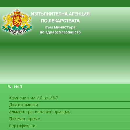
За ИАЛ
Комисии към ИД на ИАЛ
Други комисии
ЗА ГРАЖДАНИТЕ
Административна информация
Приемно време
Сертификати