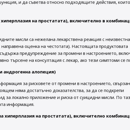
функция, и да съветва относно подходящите действия, които
 хиперплазия на простатата), включително в комбинац
идните мисли са нежелана лекарствена реакция с неизвестн
 направена оценка на честотата). Настоящата продуктовата
 съдържа предупреждение за промени в настроението, вклю
вно търсене на консултация с лекар, ако тези симптоми се п
и андрогенна алопеция)
ормация за рисковете от промени в настроението, свързан
оящем няма достатъчно доказателства, за да се подкрепи
д за локално приложение и риска от суицидни мисли. По та
ата информация.
а хиперплазия на простатата), включително
комбинац