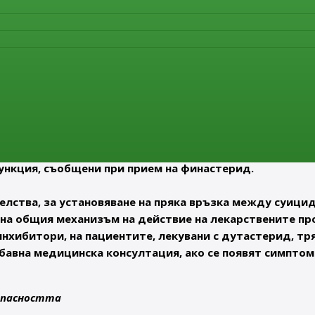
ция с лекар, ако при тях се появят потиснато настроен
андрогенна алопеция, е съобщена сексуална дисфункци
ени в настроението, включително суицидни мисли.
етвани да потърсят консултация с лекар в случай на 
карят може да обмисли прекратяване на лечението.
родукти, съдържащи финастерид 1 mg, ще бъде налич
ертаят рисковете от потиснато настроение, депресия,
ункция, съобщени при прием на финастерид.
лства, за установяване на пряка връзка между суици
а на общия механизъм на действие на лекарствените п
инхибитори, на пациентите, лекувани с дутастерид, тр
бавна медицинска консултация, ако се появят симптом
опасността