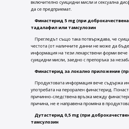
включително суицидни мисли и сексуална дис
да се предприемат.
Финастерид 5 mg (при доброкачествена
тадалафил или тамсулозин
Прегледът също така потвърждава, че суиц
честота (от наличните данни не може да бъде
информация на тези лекарствени форми вече
суицидни мисли, заедно с препоръка за незаба
Финастерид за локално приложение (пр
Продуктовата информация вече съдържа инф
употребата на перорален финастерид. Понаст
причинно-следствена връзка между финастери
причина, не е направена промяна в продуктов
Дутастерид 0,5 mg (при доброкачествен
тамсулозин