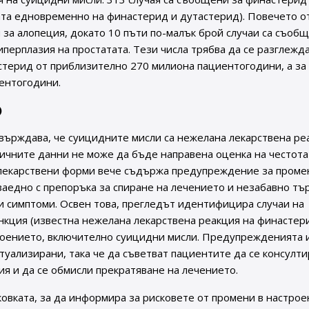
ата едновременно на финастерид и дутастерид). Повечето о
 за алопеция, докато 10 пъти по-малък брой случаи са съоб
перплазия на простатата. Тези числа трябва да се разглежда
стерид от приблизително 270 милиона пациентогодини, а за
ентогодини.
)
върждава, че суицидните мисли са нежелана лекарствена ре
аличните данни не може да бъде направена оценка на честота
лекарствени форми вече съдържа предупреждение за проме
заедно с препоръка за спиране на лечението и незабавно тъ
зи симптоми. Освен това, прегледът идентифицира случаи на
нкция (известна нежелана лекарствена реакция на финастер
роението, включително суицидни мисли. Предупрежденията 
уализирани, така че да съветват пациентите да се консулти
ия и да се обмисли прекратяване на лечението.
ковката, за да информира за рисковете от промени в настрое