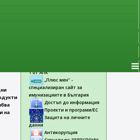
ие,
без лекарско предписание
Новоразрешени за
употреба лекарствени
я,
продукти
Електронен списък на
поява
медицинските изделия,
заплащани с обществени
средства
на
Съобщения по чл. 61, ал.
1 от АПК
„Плюс мен“ -
специализиран сайт за
дни
имунизациите в България
родукти
Достъп до информация
ябва
Проекти и програми/ЕС
и на
Защита на личните
данни
Антикорупция
Сигнали по ЗЗЛПСПОИН