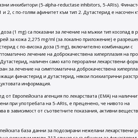
ни инхибитори (5-alpha-reductase inhibitors, 5-ARIs). Финас
 и 2, с по-голям афинитет към тип 2. Дутастерид е насочен 
оза (1 mg) са показани за лечение на мъжки тип косопад в 
рей за кожа 2,275 mg/ml (за локално приложение) е разреше
терид с по-висока доза (5 mg), включително комбинации с
мптоматично лечение на доброкачествена хиперплазия на про
 Дутастерид, наличен само като перорални лекарствени форм
азан за лечение на симптоматична доброкачествена хиперпла
ържащи финастерид и дутастерид, някои психиатрични разст
одуктовата информация.
 от Европейската агенция по лекарствата (EMA) на налични
ни при употребата на 5-ARIs, е преценено, че нивото на
ава в зависимост от съответните показания, активни веществ
вропейската база данни за подозирани нежелани лекарствени 
 на суицидни мисли. 313 случая са съобщени за финастерид 