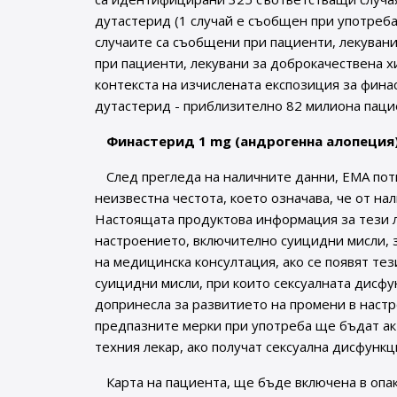
дутастерид (1 случай е съобщен при употреб
случаите са съобщени при пациенти, лекувани
при пациенти, лекувани за доброкачествена хи
контекста на изчислената експозиция за фина
дутастерид - приблизително 82 милиона паци
Финастерид 1 mg (андрогенна алопеция
След прегледа на наличните данни, EMA пот
неизвестна честота, което означава, че от н
Настоящата продуктова информация за тези 
настроението, включително суицидни мисли, 
на медицинска консултация, ако се появят те
суицидни мисли, при които сексуалната дисфу
допринесла за развитието на промени в наст
предпазните мерки при употреба ще бъдат акт
техния лекар, ако получат сексуална дисфункц
Карта на пациента, ще бъде включена в опа