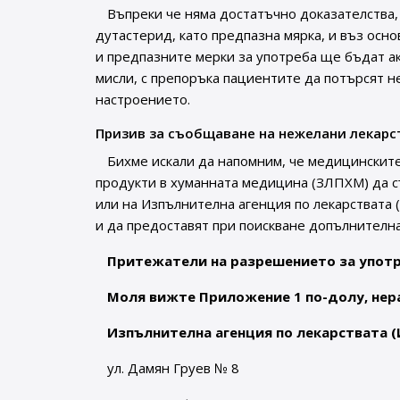
Въпреки че няма достатъчно доказателства, 
дутастерид, като предпазна мярка, и въз осн
и предпазните мерки за употреба ще бъдат а
мисли, с препоръка пациентите да потърсят н
настроението.
Призив за съобщаване на нежелани лекарс
Бихме искали да напомним, че медицинските
продукти в хуманната медицина (ЗЛПХМ) да 
или на Изпълнителна агенция по лекарствата 
и да предоставят при поискване допълнителн
Притежатели на разрешението за упот
Моля вижте Приложение 1 по-долу, нер
Изпълнителна агенция по лекарствата 
ул. Дамян Груев № 8