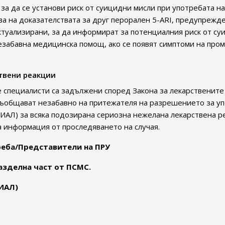
за да се установи риск от суицидни мисли при употребата н
ова на доказателствата за друг перорален 5-ARI, предупрежд
ктуализирани, за да информират за потенциалния риск от с
езабавна медицинска помощ, ако се появят симптоми на пром
твени реакции
 специалисти са задължени според Закона за лекарствените
съобщават незабавно на притежателя на разрешението за у
(ИАЛ) за всяка подозирана сериозна нежелана лекарствена р
а информация от проследяването на случая.
реба/Представители на ПРУ
азделна част от ПСМС.
(ИАЛ)