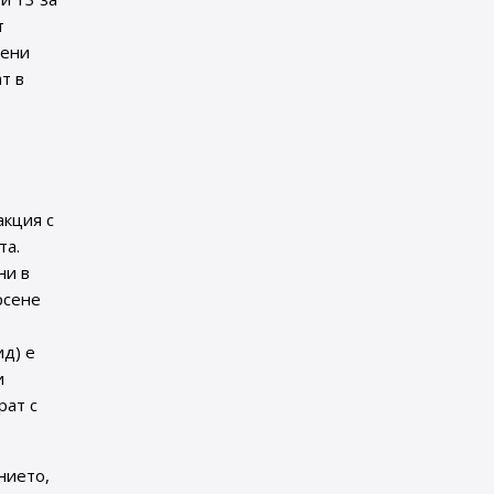
т
щени
т в
акция с
та.
ни в
рсене
ид) е
и
рат с
нието,