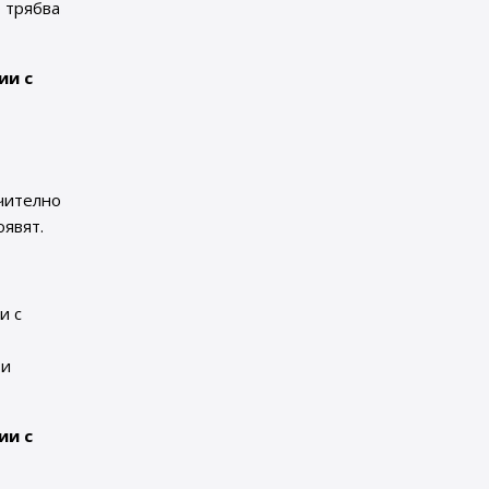
 трябва
ии с
а
чително
оявят.
и с
зи
ии с