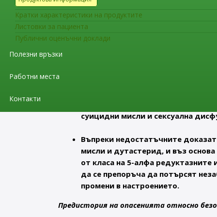
лечението и да потърсят консулта
Кратки характеристики на продуктите
депресия или суицидни мисли.
Листовки за пациента
Публични оценъчни доклади
При някои пациенти, лекувани за 
която може да допринесе за пром
Полезни връзки
Пациентите трябва да бъдат посъв
на сексуална дисфункция, като ле
Работни места
В опаковката на лекарствените п
Контакти
карта за пациента, за да се подч
суицидни мисли и сексуална дисф
Въпреки недостатъчните доказате
мисли и дутастерид, и въз основ
от класа на 5-алфа редуктазните 
да се препоръча да потърсят неза
промени в настроението.
Предистория на опасенията относно без