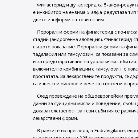
Финастерид и дутастерид са 5-алфа-редуктаз
е инхибитор на ензима 5-алфа-редуктаза тип 1
двете изоформи на този ензим.
Перорални форми на финастерид с по-ниска д
стадий (андрогенна алопеция). Финастерид сп
същото показание. Перорални форми на финас
тадалафил или тамсулозин, са показани за си
и за предотвратяване на урологични събития.
включително комбинации с тамсулозин, е пок
простатата. За лекарствените продукти, съд
са известни рискове и вече са отразени в пр
След провеждане на общоевропейски преглед
данни за суицидни мисли и поведение, съобще
доказателственост за тези събития се различ
лекарствени форми.
В рамките на прегледа, в EudraVigilance, е
са идентифицирани 325 съответстващи случая