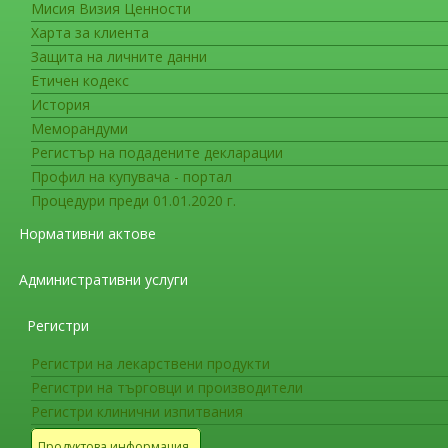
Мисия Визия Ценности
Преки съобщения до медицинск
Харта за клиента
Пряко съобщение до медицинск
Защита на личните данни
Етичен кодекс
История
Меморандуми
Нови мерки за минимизиране на риска о
Регистър на подадените декларации
дутастерид
Профил на купувача - портал
Уважаеми медицински специалисти,
Процедури преди 01.01.2020 г.
Притежателите на разрешенията за употреба
Нормативни актове
Европейската агенция по лекарствата (EMA) и 
информират за следното:
Административни услуги
Резюме
Регистри
Суицидните мисли са нежелана р
Регистри на лекарствени продукти
финастерид, съобщавани главно пр
Регистри на търговци и производители
Регистри клинични изпитвания
Посъветвайте пациентите, лекува
Продуктова информация