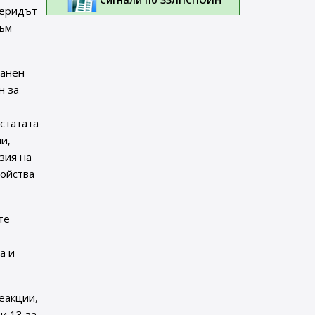
теридът
към
ранен
н за
статата
и,
зия на
ройства
те
а и
реакции,
и 13 за