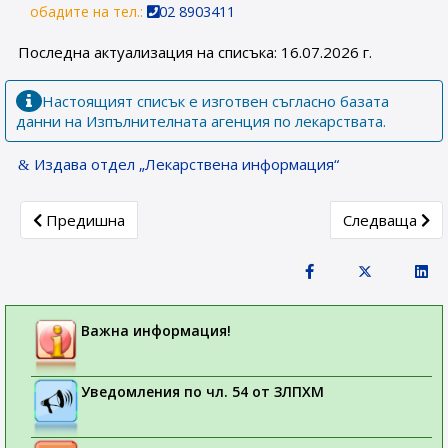
обадите на тел.:
02 8903411
Последна актуализация на списъка: 16.07.2026 г.
Настоящият списък е изготвен съгласно базата
данни на Изпълнителната агенция по лекарствата.
Издава отдел „Лекарствена информация“
Previous article: Достъп до информация
Next article:
Предишна
Следваща
Важна информация!
Уведомления по чл. 54 от ЗЛПХМ