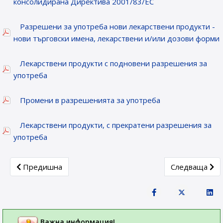
консолидирана Директива 2001/83/ЕС
Разрешени за употреба нови лекарствени продукти -
нови търговски имена, лекарствени и/или дозови форми
Лекарствени продукти с подновени разрешения за
употреба
Промени в разрешенията за употреба
Лекарствени продукти, с прекратени разрешения за
употреба
Previous article: Лекарствени продукти, получили разреш
Next article: 
Предишна
Следваща
Важна информация!