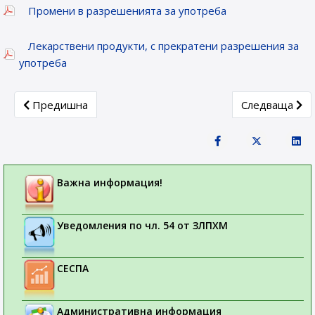
Промени в разрешенията за употреба
Лекарствени продукти, с прекратени разрешения за
употреба
Previous article: Лекарствени продукти, получили разреш
Next article: 
Предишна
Следваща
Важна информация!
Уведомления по чл. 54 от ЗЛПХМ
СЕСПА
Административна информация