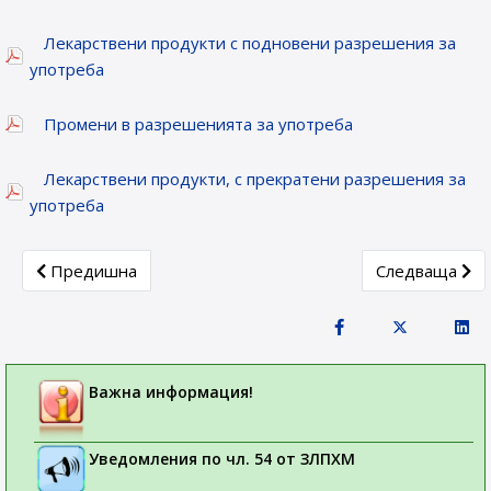
Лекарствени продукти с подновени разрешения за
употреба
Промени в разрешенията за употреба
Лекарствени продукти, с прекратени разрешения за
употреба
Previous article: Лекарствени продукти, получили разреш
Next article: 
Предишна
Следваща
Важна информация!
Уведомления по чл. 54 от ЗЛПХМ