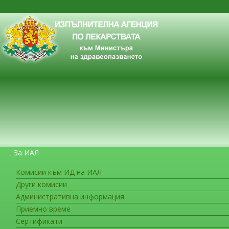
За ИАЛ
Комисии към ИД на ИАЛ
Други комисии
ЗА ГРАЖДАНИТЕ
Административна информация
Приемно време
Сертификати