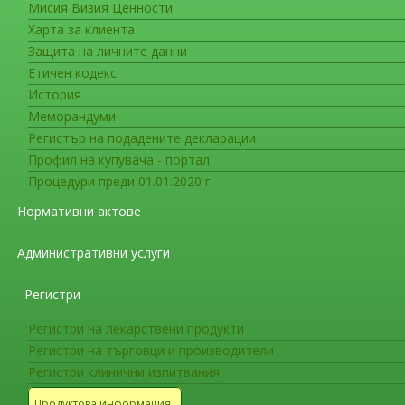
Мисия Визия Ценности
Новоразрешени за употреба ле
Харта за клиента
Лекарствени продукти, получили
Защита на личните данни
28.02.2019г.
Етичен кодекс
История
Разрешени за употреба лекарствени про
Меморандуми
Директива 2001/83/ЕС
Регистър на подадените декларации
Профил на купувача - портал
Разрешени за употреба лекарствени про
Процедури преди 01.01.2020 г.
молекули и комбинации
Нормативни актове
Разрешени за употреба нови лекарствени
Административни услуги
форми
Регистри
Лекарствени продукти с подновени разр
Регистри на лекарствени продукти
Регистри на търговци и производители
Промени в разрешенията за употреба
Регистри клинични изпитвания
Продуктова информация