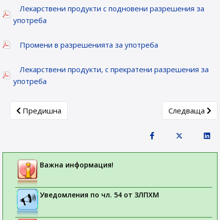
Лекарствени продукти с подновени разрешения за
употреба
Промени в разрешенията за употреба
Лекарствени продукти, с прекратени разрешения за
употреба
Previous article: Новорегистрирани лекарствени продукти
Next article: 
Предишна
Следваща
Важна информация!
Уведомления по чл. 54 от ЗЛПХМ