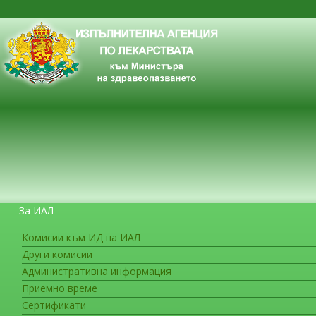
За ИАЛ
Комисии към ИД на ИАЛ
Други комисии
ЗА ГРАЖДАНИТЕ
Административна информация
Приемно време
Сертификати