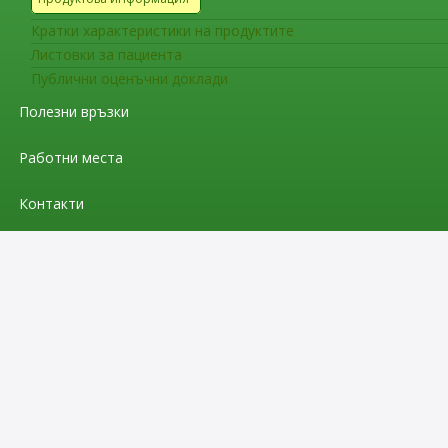
Кратки характеристики на продуктите
Листовки за пациента
Публични оценъчни доклади
Полезни връзки
Работни места
Контакти