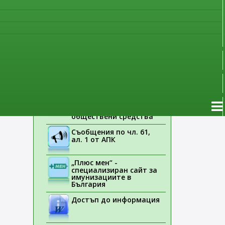
наблюдение
Указания на ЕМА
Лекарствени продукти
без лекарско
предписание
Новоразрешени за
употреба лекарствени
продукти
Електронен списък на
медицинските изделия,
заплащани с
обществени средства
Съобщения по чл. 61,
ал. 1 от АПК
„Плюс мен“ -
специализиран сайт за
имунизациите в
България
Достъп до информация