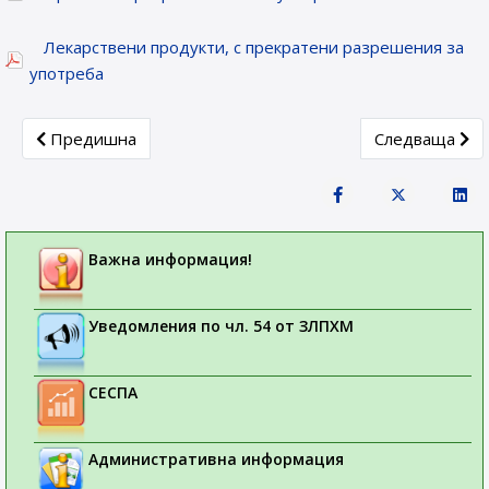
Лекарствени продукти, с прекратени разрешения за
употреба
Previous article: Новорегистрирани лекарствени продукти
Next article: 
Предишна
Следваща
Важна информация!
Уведомления по чл. 54 от ЗЛПХМ
СЕСПА
Административна информация