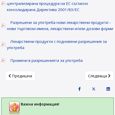
централизирана процедура на ЕС съгласно
консолидирана Директива 2001/83/ЕС
Разрешени за употреба нови лекарствени продукти -
нови търговски имена, лекарствени и/или дозови форми
Лекарствени продукти с подновени разрешения за
употреба
Промени в разрешенията за употреба
Previous article: Лекарствени продукти, получили разреш
Next article: 
Предишна
Следваща
Важна информация!