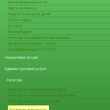
Мисия Визия Ценности
Новоразрешени за употреба ле
Харта за клиента
Лекарствени продукти, получили
Защита на личните данни
31.10.2011г.
Етичен кодекс
История
Меморандуми
Лекарствени про
Регистър на подадените декларации
през пер
Профил на купувача - портал
Процедури преди 01.01.2020 г.
Разрешени за употреба лекарствени про
Нормативни актове
Директива 2001/83/ЕС
Административни услуги
Разрешени за употреба лекарствени про
молекули и комбинации
Регистри
Регистри на лекарствени продукти
Разрешени за употреба нови лекарствени
Регистри на търговци и производители
форми
Регистри клинични изпитвания
Лекарствени продукти с подновени разр
Продуктова информация