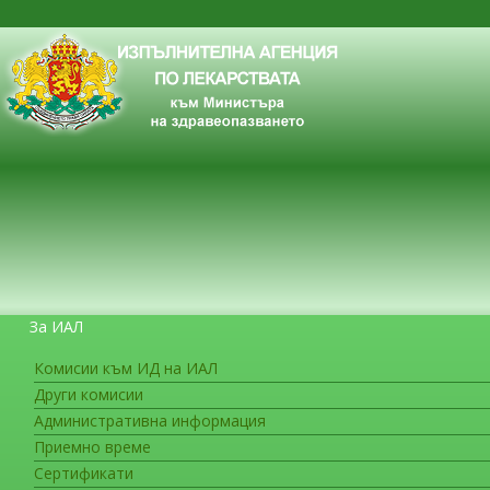
За ИАЛ
Комисии към ИД на ИАЛ
Други комисии
ЗА ГРАЖДАНИТЕ
Административна информация
Приемно време
Сертификати