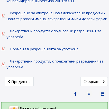
консолидирана Директива 2001/83/ЕС
Разрешени за употреба нови лекарствени продукти -
нови търговски имена, лекарствени и/или дозови форми
Лекарствени продукти с подновени разрешения за
употреба
Промени в разрешенията за употреба
Лекарствени продукти, с прекратени разрешения за
употреба
Previous article: Лекарствени продукти, получили разреш
Next article: 
Предишна
Следваща
Важна информация!