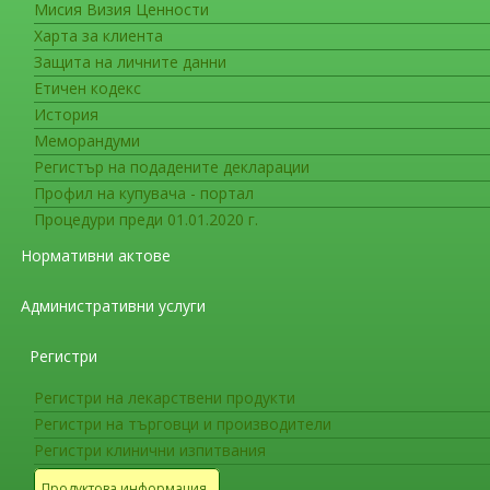
Мисия Визия Ценности
Новоразрешени за употреба ле
Харта за клиента
Лекарствени продукти, получили
Защита на личните данни
30.04.2014г.
Етичен кодекс
История
Меморандуми
Лекарствени продукти, получили разреше
Регистър на подадените декларации
Профил на купувача - портал
Разрешени за употреба лекарствени про
Процедури преди 01.01.2020 г.
Директива 2001/83/ЕС
Нормативни актове
Разрешени за употреба лекарствени про
Административни услуги
молекули и комбинации
Регистри
Разрешени за употреба нови лекарствени
Регистри на лекарствени продукти
форми
Регистри на търговци и производители
Регистри клинични изпитвания
Лекарствени продукти с подновени разр
Продуктова информация