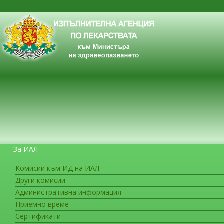
За ИАЛ
Комисии към ИД на ИАЛ
Други комисии
ЗА ГРАЖДАНИТЕ
Административна информация
Приемно време
Сертификати