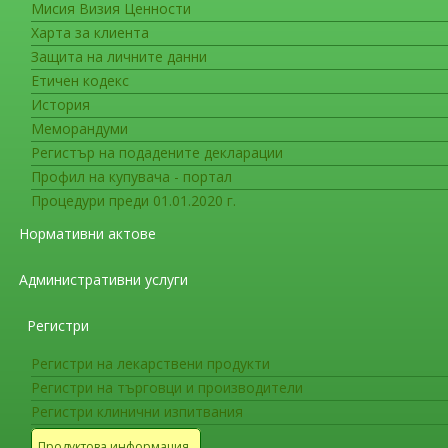
Мисия Визия Ценности
Полезни връзки
Харта за клиента
Защита на личните данни
Етичен кодекс
Държавни ин
История
Парламент
Меморандуми
Регистър на подадените декларации
Профил на купувача - портал
Министерски съвет
Процедури преди 01.01.2020 г.
Административен регистър към МС
Нормативни актове
Административни услуги
Министерство на здравеопазването
Регистри
Е
Регистри на лекарствени продукти
Портал на Европейския съюз (EU)
Регистри на търговци и производители
Регистри клинични изпитвания
Европейска комисия (EC)
Продуктова информация