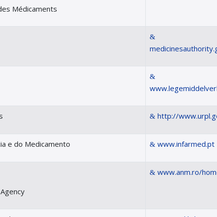
t des Médicaments
medicinesauthority.
www.legemiddelver
s
http://www.urpl.g
ácia e do Medicamento
www.infarmed.pt
www.anm.ro/home
y Agency