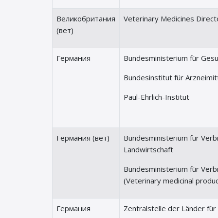
Великобритания
Veterinary Medicines Direct
(вет)
Германия
Bundesministerium für Gesu
Bundesinstitut für Arzneimi
Paul-Ehrlich-Institut
Германия (вет)
Bundesministerium für Verb
Landwirtschaft
Bundesministerium für Verb
(Veterinary medicinal produ
Германия
Zentralstelle der Länder fü