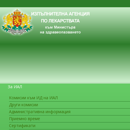
За ИАЛ
Комисии към ИД на ИАЛ
Други комисии
ЗА ГРАЖДАНИТЕ
Административна информация
Приемно време
Сертификати