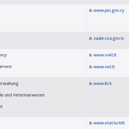
www.pio.gov.cy
zaale.vza.gov.lv
ency
www.vvkt.lt
ervice
www.vet.lt
erwaltung
www.llv.li
lle und Veterinärwesen
el
www.etat.lu/MS