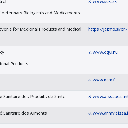
trol
www.sukl.sk
of Veterinary Biologicals and Medicaments
ovenia for Medicinal Products and Medical
https://jazmp.si/en/
acy
www.ogyi.hu
icinal Products
www.nam.fi
é Sanitaire des Produits de Santé
www.afssaps.sant
é Sanitaire des Aliments
www.anmv.afssa.f