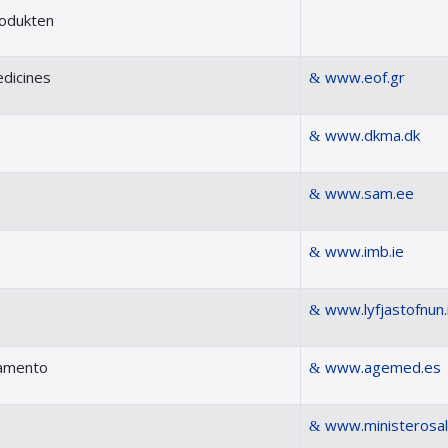
rodukten
edicines
www.eof.gr
www.dkma.dk
www.sam.ee
www.imb.ie
www.lyfjastofnun.
camento
www.agemed.es
www.ministerosalu