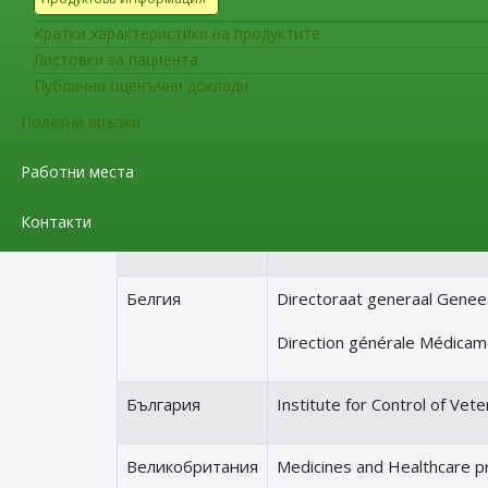
Кратки характеристики на продуктите
Европейска агенция по лекарствата (EMA)
Листовки за пациента
Публични оценъчни доклади
Европейски директорат по качество на лекар
Полезни връзки
Работни места
Лекарствен
Контакти
Австрия
Bundesamt für Sicherheit 
Белгия
Directoraat generaal Gene
Direction générale Médica
България
Institute for Control of Vet
Великобритания
Medicines and Healthcare p