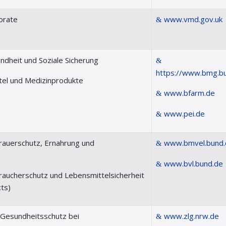
orate
www.vmd.gov.uk
ndheit und Soziale Sicherung
https://www.bmg.b
ttel und Medizinprodukte
www.bfarm.de
www.pei.de
rauerschutz, Ernahrung und
www.bmvel.bund.
www.bvl.bund.de
raucherschutz und Lebensmittelsicherheit
cts)
r Gesundheitsschutz bei
www.zlg.nrw.de