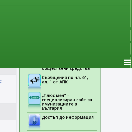
наблюдение
Указания на ЕМА
pa.eu/
Лекарствени продукти
без лекарско
предписание
Новоразрешени за
употреба лекарствени
продукти
Електронен списък на
медицинските изделия,
заплащани с
обществени средства
Съобщения по чл. 61,
e
ал. 1 от АПК
„Плюс мен“ -
специализиран сайт за
имунизациите в
България
Достъп до информация