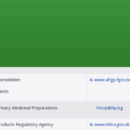
http://www.ema.euro
ствата и здравеопазване, Страсбург
http://www.edqm.eu
и регулаторни агенции в Европа
im Gesundheitswesen
www.ages.at
esmiddelen
www.afigp.fgov.b
ments
erinary Medicinal Preparations
icvp@itp.bg
roducts Regulatory Agency
www.mhra.gov.uk