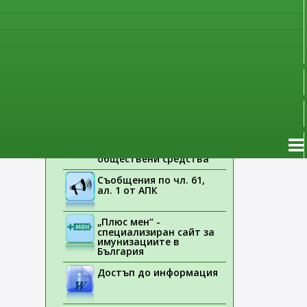
наблюдение
Указания на ЕМА
rticle: Регистри на лекарствени продукти
ваща
Лекарствени продукти
без лекарско
предписание
Новоразрешени за
употреба лекарствени
продукти
Електронен списък на
медицинските изделия,
заплащани с
обществени средства
Съобщения по чл. 61,
ал. 1 от АПК
„Плюс мен“ -
специализиран сайт за
имунизациите в
България
Достъп до информация