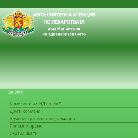
За ИАЛ
Комисии към ИД на ИАЛ
Други комисии
ЗА ГРАЖДАНИТЕ
Административна информация
Приемно време
Сертификати