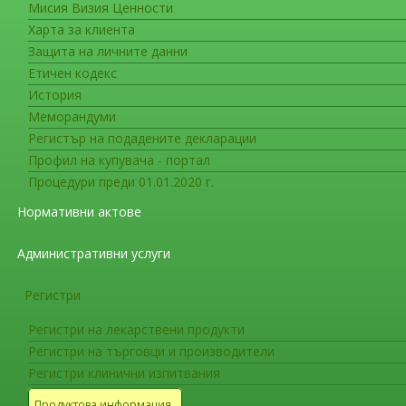
Мисия Визия Ценности
Регистри
Харта за клиента
Регистри клинични изпитвания
Защита на личните данни
Етичен кодекс
Регистър на разрешените клинични изпит
История
Меморандуми
Регистър на подадените декларации
Регистър на разрешените клинични изпит
Профил на купувача - портал
Процедури преди 01.01.2020 г.
Регистър на разрешените клинични изпит
Нормативни актове
Регистър на разрешените клинични изпит
Административни услуги
Регистър на разрешените клинични изпит
Регистри
Регистър на разрешените клинични изпит
Регистри на лекарствени продукти
Регистри на търговци и производители
Регистри клинични изпитвания
Продуктова информация