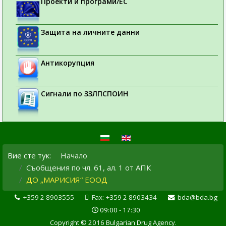
Проекти и програми/ЕС
Защита на личните данни
Антикорупция
Сигнали по ЗЗЛПСПОИН
Вие сте тук:
Начало
Съобщения по чл. 61, ал. 1 от АПК
ДО „МАРИСИЯ“ ЕООД
+359 2 8903555
Fax: +359 2 8903434
bda@bda.bg
09:00 - 17:30
Copyright © 2016 Bulgarian Drug Agency.