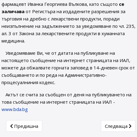
фармацевт Иванка Георгиева Вълкова, като същото
се
заличава
от Регистъра на издадените разрешения за
търговия на дребно с лекарствени продукти, поради
неизпълнение на задължението за уведомяване по чл. 235,
ал. 3 от Закона за лекарствените продукти в хуманната
медицина.
Уведомяваме Ви, че от датата на публикуване на
настоящето съобщение на интернет страницата на ИАЛ,
можете да обжалвате горната заповед в 14-дневен срок от
съобщаването и по реда на Административно-
процесуалниния кодекс.
Актът се счита за съобщен от деня на публикуването на
това съобщение на интернет страницата на ИАЛ -
www.bda.bg
Previous article: ДО „ИНТЕРНЕТАПТЕКА“ ООД
Next article:
Предишна
Следваща