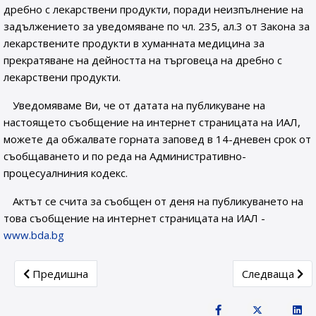
дребно с лекарствени продукти, поради неизпълнение на
задължението за уведомяване по чл. 235, ал.3 от Закона за
лекарствените продукти в хуманната медицина за
прекратяване на дейността на търговеца на дребно с
лекарствени продукти.
Уведомяваме Ви, че от датата на публикуване на
настоящето съобщение на интернет страницата на ИАЛ,
можете да обжалвате горната заповед в 14-дневен срок от
съобщаването и по реда на Административно-
процесуалниния кодекс.
Актът се счита за съобщен от деня на публикуването на
това съобщение на интернет страницата на ИАЛ -
www.bda.bg
Previous article: ДО „ХРИС ФАРМА“ ЕООД
Next article:
Предишна
Следваща