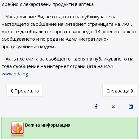
дребно с лекарствени продукти в аптека.
Уведомяваме Ви, че от датата на публикуване на
настоящето съобщение на интернет страницата на ИАЛ,
можете да обжалвате горната заповед в 14-дневен срок от
съобщаването и по реда на Административно-
процесуалниния кодекс.
Актът се счита за съобщен от деня на публикуването на
това съобщение на интернет страницата на ИАЛ -
www.bda.bg
Previous article: ДО „ТМТ ФАРМА ГРУП“ ЕООД
Next articl
Предишна
Следваща
Важна информация!