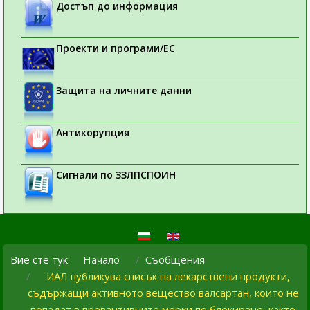
Достъп до информация
Проекти и програми/ЕС
Защита на личните данни
Антикорупция
Сигнали по ЗЗЛПСПОИН
Вие сте тук:
Начало
Съобщения
ИАЛ публикува списък на лекарствени продукти,
съдържащи активното вещество валсартан, които не
попадат в превантивните мерки по блокиране, както