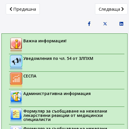
Previous article: ИАЛ публикува информация касаеща о
Next article:
Предишна
Следваща
Важна информация!
Уведомления по чл. 54 от ЗЛПХМ
СЕСПА
Административна информация
Формуляр за съобщаване на нежелани
лекарствени реакции от медицински
специалисти
Формуляр за съобщаване на нежелани