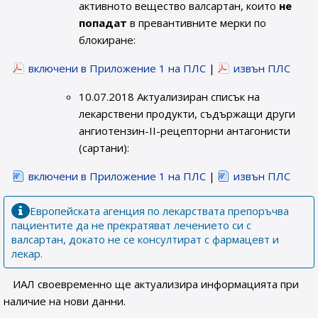
активното вещество валсартан, които
не
попадат
в превантивните мерки по
блокиране:
включени в Приложение 1 на ПЛС
|
извън ПЛС
10.07.2018 Актуализиран списък на
лекарствени продукти, съдържащи други
ангиотензин-II-рецепторни антагонисти
(сартани):
включени в Приложение 1 на ПЛС
|
извън ПЛС
Европейската агенция по лекарствата препоръчва
пациентите да не прекратяват лечението си с
валсартан, докато не се консултират с фармацевт и
лекар.
ИАЛ своевременно ще актуализира информацията при
наличие на нови данни.