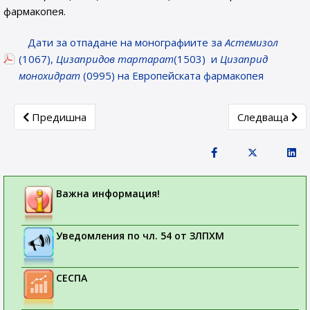
фармакопея.
Дати за отпадане на монографиите за
Астемизол
(1067),
Цизапридов тартарат
(1503) и
Цизаприд
монохидрат
(0995) на Европейската фармакопея
Previous article: Директива 2009/135/ЕО на Европейскат
Next article:
Предишна
Следваща
Важна информация!
Уведомления по чл. 54 от ЗЛПХМ
СЕСПА