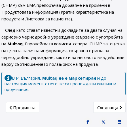
(CHМP) към ЕМА препоръчва добавяне на промени в
Продуктовата информация (Кратка характеристика на
продукта и Листовка за пациента).
След като стават известни докладите за двата случая на
сериозно чернодробно увреждане свързано с употребата
на
Multaq
, Европейската комисия сезира CHМP за оцeнка
на цялата налична информация, свързана с риска за
чернодробно увреждане, както и за неговото въздействие
върху съотношението полза/риск на продукта.
В Р. България,
Multaq не е маркетиран
и до
настоящия момент с него не са провеждани клинични
проучвания.
Previous article: Уважаеми заявители,
Next article:
Предишна
Следваща