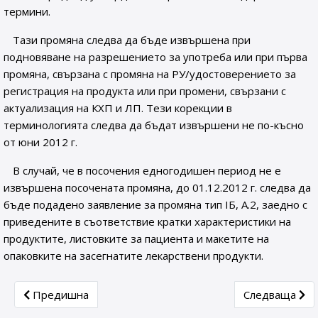
термини.
Тази промяна следва да бъде извършена при
подновяване на разрешението за употреба или при първа
промяна, свързана с промяна на РУ/удостоверението за
регистрация на продукта или при промени, свързани с
актуализация на КХП и ЛП. Тези корекции в
терминологията следва да бъдат извършени не по-късно
от юни 2012 г.
В случай, че в посочения едногодишен период не е
извършена посочената промяна, до 01.12.2012 г. следва да
бъде подадено заявление за промяна тип ІБ, А.2, заедно с
приведените в съответствие кратки характеристики на
продуктите, листовките за пациента и макетите на
опаковките на засегнатите лекарствени продукти.
Previous article: Европейската агенция по лекарствата 
Next article
Предишна
Следваща