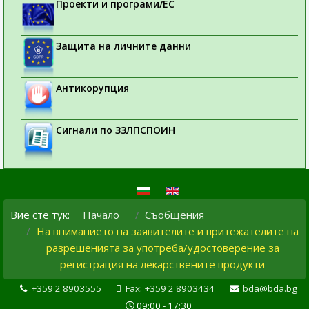
Проекти и програми/ЕС
Защита на личните данни
Антикорупция
Сигнали по ЗЗЛПСПОИН
Вие сте тук:
Начало
Съобщения
На вниманието на заявителите и притежателите на
разрешенията за употреба/удостоверение за
регистрация на лекарствените продукти
+359 2 8903555
Fax: +359 2 8903434
bda@bda.bg
09:00 - 17:30