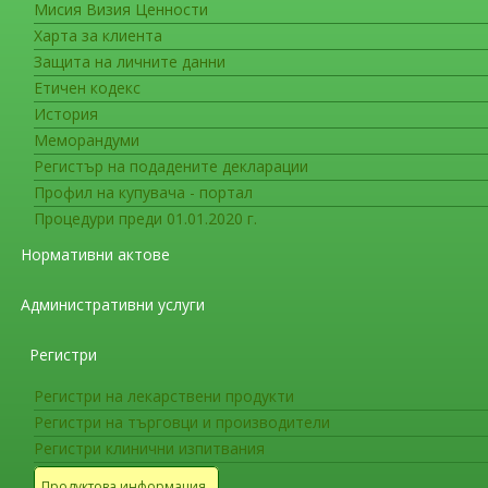
Мисия Визия Ценности
Съобщения за медицинските сп
Харта за клиента
Напомняме на медицинските с
Защита на личните данни
Етичен кодекс
Напомняме на медицинските специалисти, че са
История
Меморандуми
хуманната медицина,
да съобщават незабавно на пр
Регистър на подадените декларации
по лекарствата
(ИАЛ) за всяка подозирана сери
Профил на купувача - портал
информация от проследяването на случая
.
Процедури преди 01.01.2020 г.
Можете да направите съобщение за нежелана лека
Нормативни актове
публикувани в уебсайта на ИАЛ:
Административни услуги
- попълване и изпращане по пощата на
специално
Регистри
- попълване и изпращане по пощата на
копие от 
Регистри на лекарствени продукти
- попълване и изпращане на формуляра
on
-
line
Регистри на търговци и производители
Регистри клинични изпитвания
За допълнителни разяснения можете да се обаждате в отдел “Лек
Продуктова информация