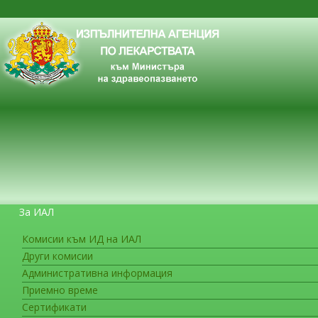
За ИАЛ
Комисии към ИД на ИАЛ
Други комисии
ЗА ГРАЖДАНИТЕ
Административна информация
Приемно време
Сертификати