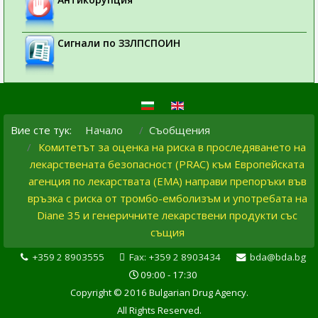
Сигнали по ЗЗЛПСПОИН
Вие сте тук:
Начало
Съобщения
Комитетът за оценка на риска в проследяването на
лекарствената безопасност (PRAC) към Европейската
агенция по лекарствата (ЕМА) направи препоръки във
връзка с риска от тромбо-емболизъм и употребата на
Diane 35 и генеричните лекарствени продукти със
същия
+359 2 8903555
Fax: +359 2 8903434
bda@bda.bg
09:00 - 17:30
Copyright © 2016 Bulgarian Drug Agency.
All Rights Reserved.