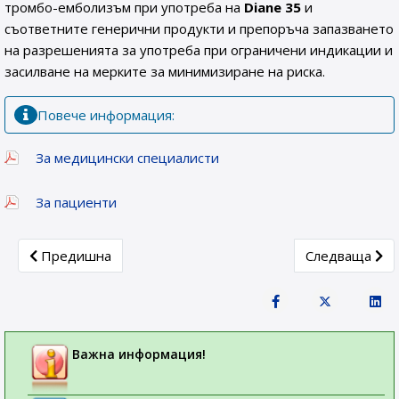
тромбо-емболизъм при употреба на
Diane 35
и
съответните генерични продукти и препоръча запазването
на разрешенията за употреба при ограничени индикации и
засилване на мерките за минимизиране на риска.
Повече информация:
За медицински специалисти
За пациенти
Previous article: Изпълнителна агенция по лекарствата 
Next article:
Предишна
Следваща
Важна информация!