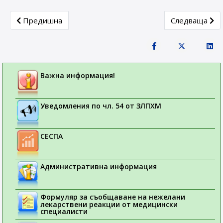
Previous article: Европейската агенция по лекарствата
Next article:
Предишна
Следваща
Важна информация!
Уведомления по чл. 54 от ЗЛПХМ
СЕСПА
Административна информация
Формуляр за съобщаване на нежелани
лекарствени реакции от медицински
специалисти