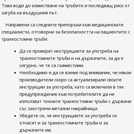
Това води до изместване на тръбите и последващ риск от
загуба на въздушния път.
Направени са следните препоръки към медицинските
специалисти, отговорни за безопасността на пациентите с
трахеостомни тръби:
Да се проверят инструкциите за употреба на
трахеостомните тръби и на държачите, за да е
сигурно, че те са съвместими.
Необходимо е да се вземе под внимание, че някои
производители скоро са актуализирали своите
инструкции за употреба, като са включили в тях
предупреждение към потребителите да не
използват техните трахеостомни тръби с държачи
със заострени метални накрайници.
Убедете се, че инструкциите за употреба се
отнасят и за трахеостомните тръби и за
държачите им.